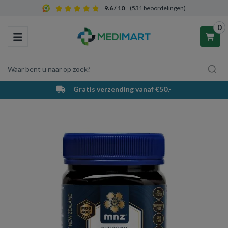
9.6 / 10
(531 beoordelingen)
0
Toggle navigation
Waar bent u naar op zoek?
Gratis verzending vanaf €50,-
Winkelwagen
Uw winkelwagen is leeg.
Vul hem met producten.