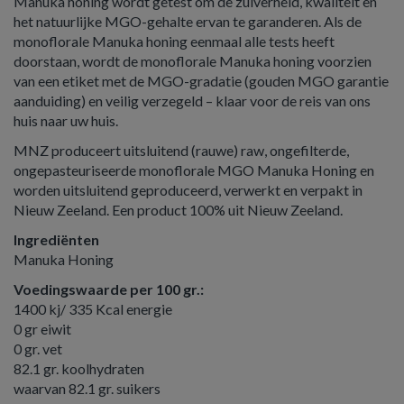
Manuka honing wordt getest om de zuiverheid, kwaliteit en
het natuurlijke MGO-gehalte ervan te garanderen. Als de
monoflorale Manuka honing eenmaal alle tests heeft
doorstaan, wordt de monoflorale Manuka honing voorzien
van een etiket met de MGO-gradatie (gouden MGO garantie
aanduiding) en veilig verzegeld – klaar voor de reis van ons
huis naar uw huis.
MNZ produceert uitsluitend (rauwe) raw, ongefilterde,
ongepasteuriseerde monoflorale MGO Manuka Honing en
worden uitsluitend geproduceerd, verwerkt en verpakt in
Nieuw Zeeland. Een product 100% uit Nieuw Zeeland.
Ingrediënten
Manuka Honing
Voedingswaarde per 100 gr.:
1400 kj/ 335 Kcal energie
0 gr eiwit
0 gr. vet
82.1 gr. koolhydraten
waarvan 82.1 gr. suikers