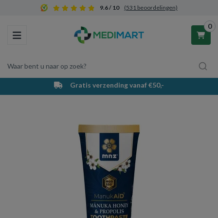
9.6 / 10
(531 beoordelingen)
0
Toggle navigation
Waar bent u naar op zoek?
Gratis verzending vanaf €50,-
Winkelwagen
Uw winkelwagen is leeg.
Vul hem met producten.