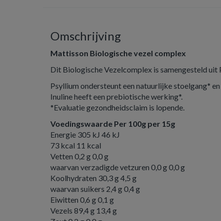
Omschrijving
Mattisson Biologische vezel complex
Dit Biologische Vezelcomplex is samengesteld uit P
Psyllium ondersteunt een natuurlijke stoelgang* en 
Inuline heeft een prebiotische werking*.
*Evaluatie gezondheidsclaim is lopende.
Voedingswaarde Per 100g per 15g
Energie 305 kJ 46 kJ
73 kcal 11 kcal
Vetten 0,2 g 0,0 g
waarvan verzadigde vetzuren 0,0 g 0,0 g
Koolhydraten 30,3 g 4,5 g
waarvan suikers 2,4 g 0,4 g
Eiwitten 0,6 g 0,1 g
Vezels 89,4 g 13,4 g