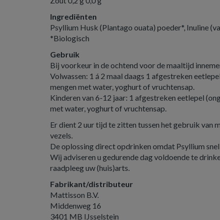
Zout 0,2 g 0,0 g
Ingrediënten
Psyllium Husk (Plantago ouata) poeder*, Inuline (va
*Biologisch
Gebruik
Bij voorkeur in de ochtend voor de maaltijd inneme
Volwassen: 1 á 2 maal daags 1 afgestreken eetlepe
mengen met water, yoghurt of vruchtensap.
Kinderen van 6-12 jaar: 1 afgestreken eetlepel (o
met water, yoghurt of vruchtensap.
Er dient 2 uur tijd te zitten tussen het gebruik van
vezels.
De oplossing direct opdrinken omdat Psyllium snel
Wij adviseren u gedurende dag voldoende te drinken (1
raadpleeg uw (huis)arts.
Fabrikant/distributeur
Mattisson B.V.
Middenweg 16
3401 MB IJsselstein