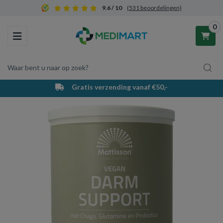
9.6 / 10
(531 beoordelingen)
0
Toggle navigation
Waar bent u naar op zoek?
Gratis verzending vanaf €50,-
Winkelwagen
Uw winkelwagen is leeg.
Vul hem met producten.