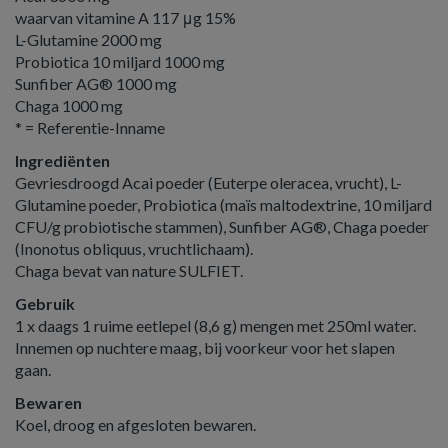
waarvan vitamine A 117 μg 15%
L-Glutamine 2000 mg
Probiotica 10 miljard 1000 mg
Sunfiber AG® 1000 mg
Chaga 1000 mg
* = Referentie-Inname
Ingrediënten
Gevriesdroogd Acai poeder (Euterpe oleracea, vrucht), L-
Glutamine poeder, Probiotica (maïs maltodextrine, 10 miljard
CFU/g probiotische stammen), Sunfiber AG®, Chaga poeder
(Inonotus obliquus, vruchtlichaam).
Chaga bevat van nature SULFIET.
Gebruik
1 x daags 1 ruime eetlepel (8,6 g) mengen met 250ml water.
Innemen op nuchtere maag, bij voorkeur voor het slapen
gaan.
Bewaren
Koel, droog en afgesloten bewaren.