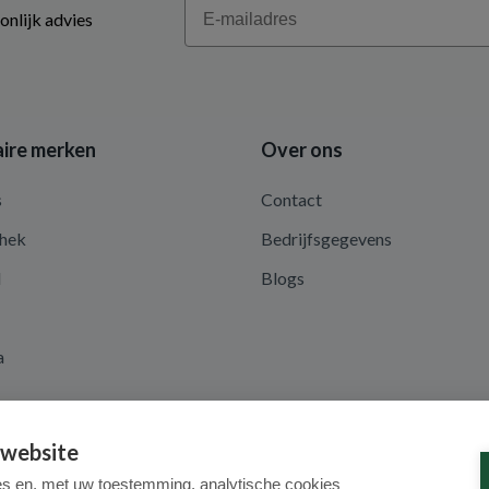
Email
onlijk advies
ire merken
Over ons
s
Contact
hek
Bedrijfsgegevens
d
Blogs
a
 website
es en, met uw toestemming, analytische cookies