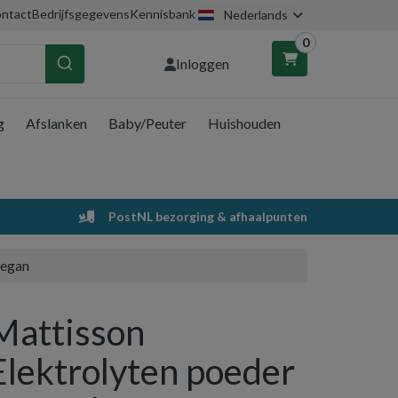
ntact
Bedrijfsgegevens
Kennisbank
Nederlands
0
Inloggen
g
Afslanken
Baby/Peuter
Huishouden
nkelwagen
Uw winkelwagen is leeg.
PostNL bezorging & afhaalpunten
Vul hem met producten.
vegan
Mattisson
Elektrolyten poeder