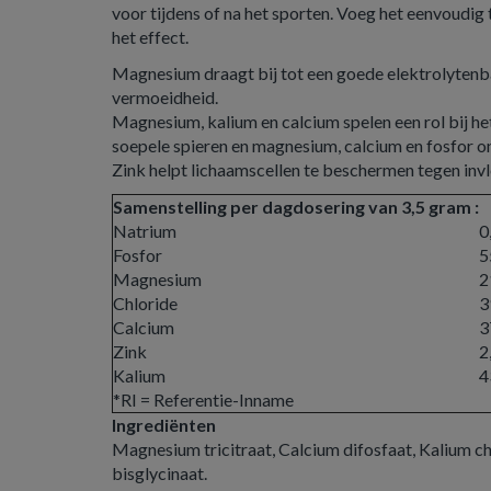
voor tijdens of na het sporten. Voeg het eenvoudig 
het effect.
Magnesium draagt bij tot een goede elektrolytenb
vermoeidheid.
Magnesium, kalium en calcium spelen een rol bij h
soepele spieren en magnesium, calcium en fosfor o
Zink helpt lichaamscellen te beschermen tegen invl
Samenstelling per dagdosering van 3,5 gram :
Natrium
0
Fosfor
5
Magnesium
2
Chloride
3
Calcium
3
Zink
2
Kalium
4
*RI = Referentie-Inname
Ingrediënten
Magnesium tricitraat, Calcium difosfaat, Kalium ch
bisglycinaat.