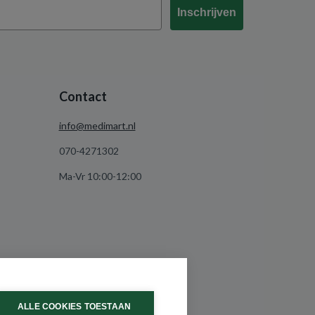
Inschrijven
Contact
info@medimart.nl
070-4271302
Ma-Vr 10:00-12:00
ALLE COOKIES TOESTAAN