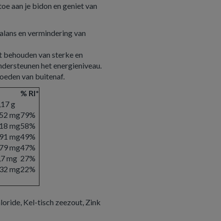
toe aan je bidon en geniet van
alans en vermindering van
et behouden van sterke en
ndersteunen het energieniveau.
oeden van buitenaf.
% RI*
,17 g
52 mg
79%
18 mg
58%
91 mg
49%
79 mg
47%
,7 mg
27%
32 mg
22%
loride, Kel-tisch zeezout, Zink