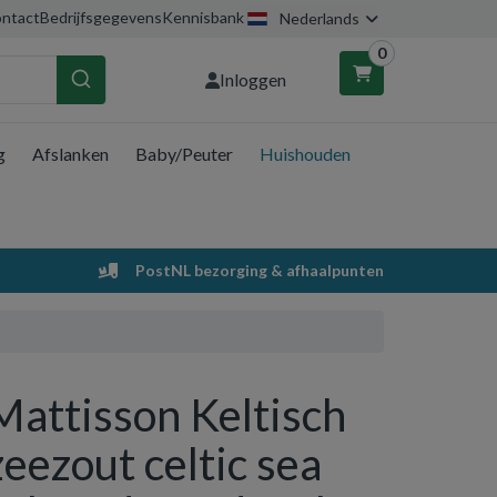
ntact
Bedrijfsgegevens
Kennisbank
Nederlands
0
Inloggen
g
Afslanken
Baby/Peuter
Huishouden
nkelwagen
Uw winkelwagen is leeg.
PostNL bezorging & afhaalpunten
Vul hem met producten.
Mattisson Keltisch
zeezout celtic sea