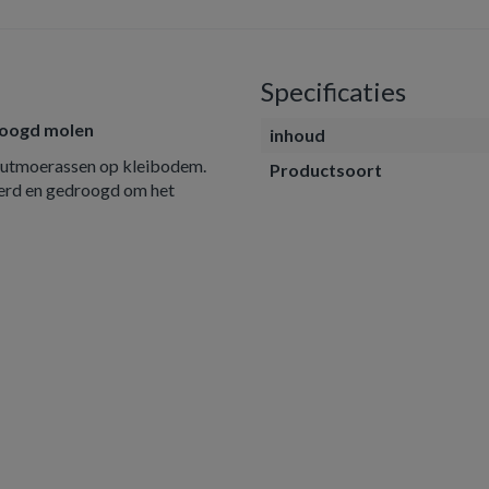
Specificaties
droogd molen
inhoud
outmoerassen op kleibodem.
Productsoort
neerd en gedroogd om het