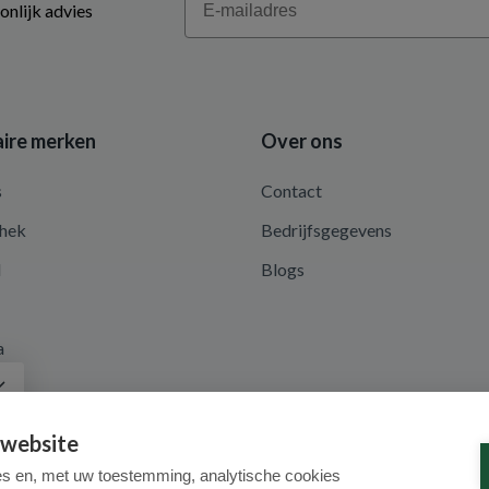
onlijk advies
ire merken
Over ons
s
Contact
hek
Bedrijfsgegevens
d
Blogs
a
 website
es en, met uw toestemming, analytische cookies