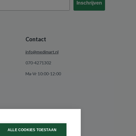
Inschrijven
Contact
info@medimart.nl
070-4271302
Ma-Vr 10:00-12:00
ALLE COOKIES TOESTAAN