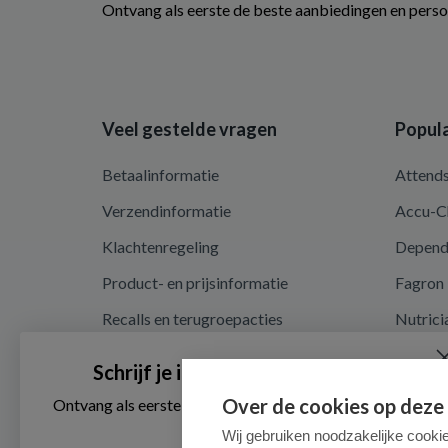
Ontvang als eerste de beste aanbiedingen en perso
Veel gestelde vragen
Popula
Betaalinformatie
Attend
Verzendinformatie
Accu-C
Klachtenregeling
Depen
Product- en prijsinformatie
Fagron
Recalls en terugroepacties
Nutrici
Privacy en cookieverklaring
Schrijf je in voor onze nieuwsbrief
Cookie instellingen
Over de cookies op deze
Ontvang als eerste de beste aanbiedingen en persoonlijk
advies
Algemene voorwaarden
Wij gebruiken noodzakelijke cooki