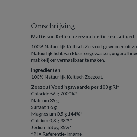
Omschrijving
Mattisson Keltisch zeezout celtic sea salt ge
100% Natuurlijk Keltisch Zeezout gewonnen uit z
Natuurlijk licht van kleur, ongewassen, ongeraffi
makkelijker vermaalbaar te maken.
Ingrediënten
100% Natuurlijk Keltisch Zeezout.
Zeezout Voedingswaarde per 100 g RI*
Chloride 56 g 7000%*
Natrium 35 g
Sulfaat 1,6 g
Magnesium 0,5 g 144%*
Calcium 0,3 g 38%*
Jodium 53 µg 35%*
*RI = Referentie-Inname