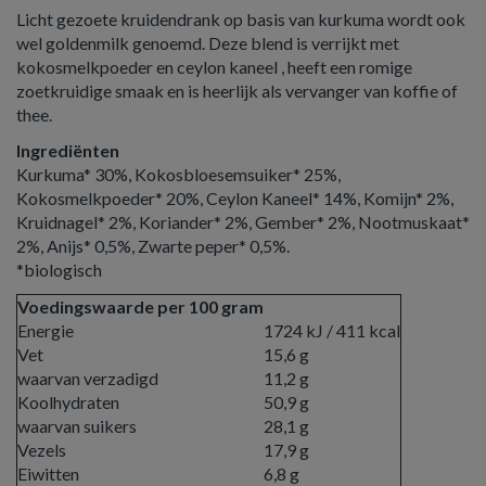
Licht gezoete kruidendrank op basis van kurkuma wordt ook
wel goldenmilk genoemd. Deze blend is verrijkt met
kokosmelkpoeder en ceylon kaneel , heeft een romige
zoetkruidige smaak en is heerlijk als vervanger van koffie of
thee.
Ingrediënten
Kurkuma* 30%, Kokosbloesemsuiker* 25%,
Kokosmelkpoeder* 20%, Ceylon Kaneel* 14%, Komijn* 2%,
Kruidnagel* 2%, Koriander* 2%, Gember* 2%, Nootmuskaat*
2%, Anijs* 0,5%, Zwarte peper* 0,5%.
*biologisch
Voedingswaarde per 100 gram
Energie
1724 kJ / 411 kcal
Vet
15,6 g
waarvan verzadigd
11,2 g
Koolhydraten
50,9 g
waarvan suikers
28,1 g
Vezels
17,9 g
Eiwitten
6,8 g