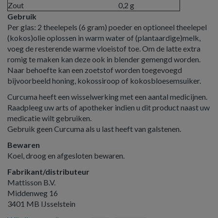
Zout
0,2 g
Gebruik
Per glas: 2 theelepels (6 gram) poeder en optioneel theelepel
(kokos)olie oplossen in warm water of (plantaardige)melk,
voeg de resterende warme vloeistof toe. Om de latte extra
romig te maken kan deze ook in blender gemengd worden.
Naar behoefte kan een zoetstof worden toegevoegd
bijvoorbeeld honing, kokossiroop of kokosbloesemsuiker.
Curcuma heeft een wisselwerking met een aantal medicijnen.
Raadpleeg uw arts of apotheker indien u dit product naast uw
medicatie wilt gebruiken.
Gebruik geen Curcuma als u last heeft van galstenen.
Bewaren
Koel, droog en afgesloten bewaren.
Fabrikant/distributeur
Mattisson B.V.
Middenweg 16
3401 MB IJsselstein