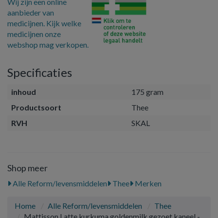
Wij zijn een online
aanbieder van
medicijnen. Kijk welke
medicijnen onze
webshop mag verkopen.
Specificaties
inhoud
175 gram
Productsoort
Thee
RVH
SKAL
Shop meer
Alle Reform/levensmiddelen
Thee
Merken
Home
Alle Reform/levensmiddelen
Thee
Mattisson Latte kurkuma goldenmilk gezoet kaneel -