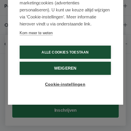
marketingcookies (advertenties
Populaire merken
personaliseren). U kunt uw keuze altijd wijzigen
via ‘Cookie-instellingen’. Meer informatie
hierover vindt u via onderstaande link.
Over ons
Kom meer te weten
Contact
Schrijf je in voor onze nieuwsbrief
ALLE COOKIES TOESTAAN
Ontvang als eerste de beste aanbiedingen en persoonlijk
advies
WEIGEREN
Voornaam
Cookie-instellingen
9.6 / 10
(531 beoordelingen)
Email
© 2026 - Medimart.nl.
Inschrijven