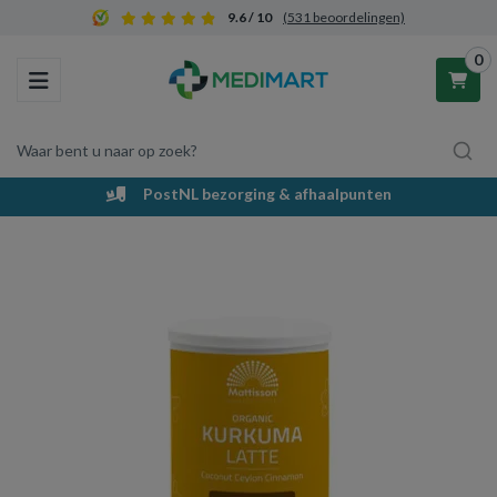
9.6 / 10
(531 beoordelingen)
0
Toggle navigation
Waar bent u naar op zoek?
PostNL bezorging & afhaalpunten
Winkelwagen
Uw winkelwagen is leeg.
Vul hem met producten.