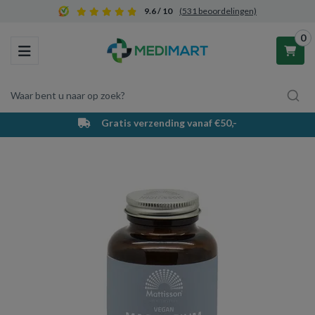
9.6 / 10
(531 beoordelingen)
0
Toggle navigation
Waar bent u naar op zoek?
Gratis verzending vanaf €50,-
Winkelwagen
Uw winkelwagen is leeg.
Vul hem met producten.