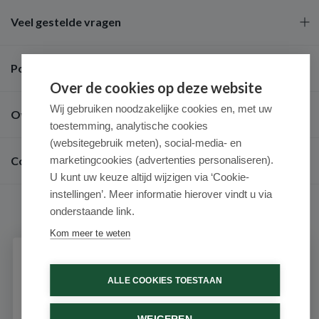
Veel gestelde vragen
Populaire merken
Over de cookies op deze website
Wij gebruiken noodzakelijke cookies en, met uw
Over ons
toestemming, analytische cookies
(websitegebruik meten), social-media- en
Contact
marketingcookies (advertenties personaliseren).
U kunt uw keuze altijd wijzigen via ‘Cookie-
instellingen’. Meer informatie hierover vindt u via
onderstaande link.
Kom meer te weten
9.6 / 10
(531 beoordelingen)
Schrijf je in voor onze nieuwsbrief
ALLE COOKIES TOESTAAN
Ontvang als eerste de beste aanbiedingen en persoonlijk
advies
© 2026 - Medimart.nl.