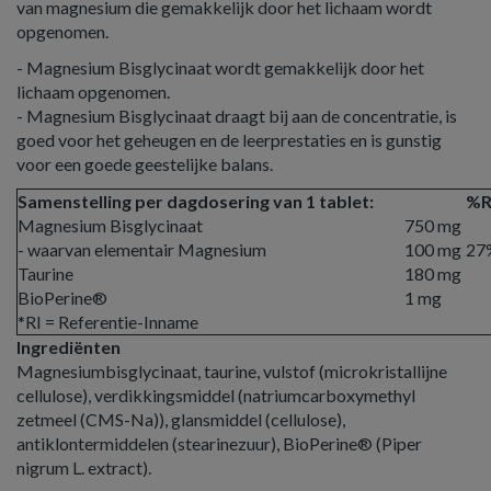
van magnesium die gemakkelijk door het lichaam wordt
opgenomen.
- Magnesium Bisglycinaat wordt gemakkelijk door het
lichaam opgenomen.
- Magnesium Bisglycinaat draagt bij aan de concentratie, is
goed voor het geheugen en de leerprestaties en is gunstig
voor een goede geestelijke balans.
Samenstelling per dagdosering van 1 tablet:
%R
Magnesium Bisglycinaat
750 mg
- waarvan elementair Magnesium
100 mg
27
Taurine
180 mg
BioPerine®
1 mg
*RI = Referentie-Inname
Ingrediënten
Magnesiumbisglycinaat, taurine, vulstof (microkristallijne
cellulose), verdikkingsmiddel (natriumcarboxymethyl
zetmeel (CMS-Na)), glansmiddel (cellulose),
antiklontermiddelen (stearinezuur), BioPerine® (Piper
nigrum L. extract).