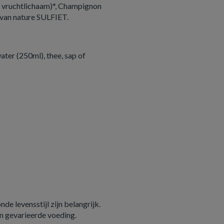
s, vruchtlichaam)*, Champignon
 van nature SULFIET.
ater (250ml), thee, sap of
e levensstijl zijn belangrijk.
n gevarieerde voeding.