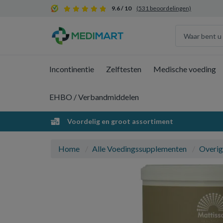
9.6 / 10
(531 beoordelingen)
Incontinentie
Zelftesten
Medische voeding
EHBO / Verbandmiddelen
Voordelig en groot assortiment
Home
Alle Voedingssupplementen
Overig