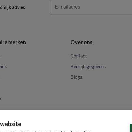
Email
onlijk advies
ire merken
Over ons
s
Contact
hek
Bedrijfsgegevens
d
Blogs
a
 website