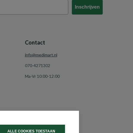
Inschrijven
Contact
info@medimart.nl
070-4271302
Ma-Vr 10:00-12:00
ALLE COOKIES TOESTAAN