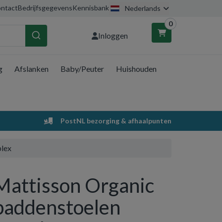
ntact
Bedrijfsgegevens
Kennisbank
Nederlands
0
Inloggen
g
Afslanken
Baby/Peuter
Huishouden
nkelwagen
Uw winkelwagen is leeg.
PostNL bezorging & afhaalpunten
Vul hem met producten.
plex
Mattisson Organic
paddenstoelen