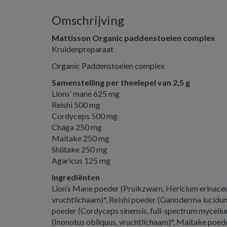
Omschrijving
Mattisson Organic paddenstoelen complex
Kruidenpreparaat
Organic Paddenstoelen complex
Samenstelling per theelepel van 2,5 g
Lions’ mane 625 mg
Reishi 500 mg
Cordyceps 500 mg
Chaga 250 mg
Maitake 250 mg
Shiitake 250 mg
Agaricus 125 mg
Ingrediënten
Lion’s Mane poeder (Pruikzwam, Hericium erinaceu
vruchtlichaam)*, Reishi poeder (Ganoderma lucidu
poeder (Cordyceps sinensis, full-spectrum myceli
(Inonotus obliquus, vruchtlichaam)*, Maitake poede