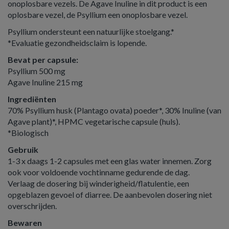
onoplosbare vezels. De Agave Inuline in dit product is een
oplosbare vezel, de Psyllium een onoplosbare vezel.
Psyllium ondersteunt een natuurlijke stoelgang.*
*Evaluatie gezondheidsclaim is lopende.
Bevat per capsule:
Psyllium 500 mg
Agave Inuline 215 mg
Ingrediënten
70% Psyllium husk (Plantago ovata) poeder*, 30% Inuline (van
Agave plant)*, HPMC vegetarische capsule (huls).
*Biologisch
Gebruik
1-3 x daags 1-2 capsules met een glas water innemen. Zorg
ook voor voldoende vochtinname gedurende de dag.
Verlaag de dosering bij winderigheid/flatulentie, een
opgeblazen gevoel of diarree. De aanbevolen dosering niet
overschrijden.
Bewaren