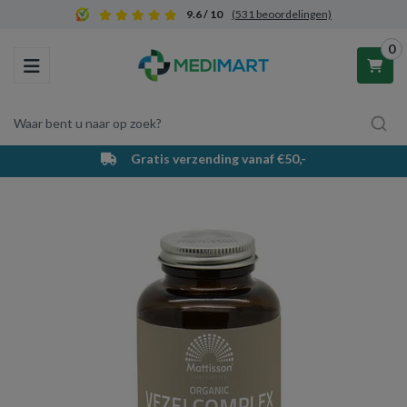
9.6 / 10
(531 beoordelingen)
0
Toggle navigation
Waar bent u naar op zoek?
Gratis verzending vanaf €50,-
Winkelwagen
Uw winkelwagen is leeg.
Vul hem met producten.