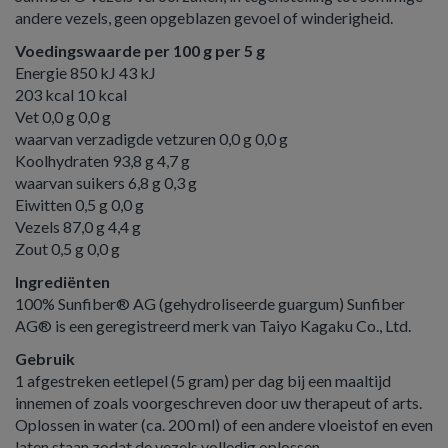
andere vezels, geen opgeblazen gevoel of winderigheid.
Voedingswaarde per 100 g per 5 g
Energie 850 kJ 43 kJ
203 kcal 10 kcal
Vet 0,0 g 0,0 g
waarvan verzadigde vetzuren 0,0 g 0,0 g
Koolhydraten 93,8 g 4,7 g
waarvan suikers 6,8 g 0,3 g
Eiwitten 0,5 g 0,0 g
Vezels 87,0 g 4,4 g
Zout 0,5 g 0,0 g
Ingrediënten
100% Sunfiber® AG (gehydroliseerde guargum) Sunfiber
AG® is een geregistreerd merk van Taiyo Kagaku Co., Ltd.
Gebruik
1 afgestreken eetlepel (5 gram) per dag bij een maaltijd
innemen of zoals voorgeschreven door uw therapeut of arts.
Oplossen in water (ca. 200 ml) of een andere vloeistof en even
laten staan zodat de vezels volledig oplossen.