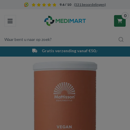
9.6 / 10
(531 beoordelingen)
0
Toggle navigation
Waar bent u naar op zoek?
Gratis verzending vanaf €50,-
Winkelwagen
Uw winkelwagen is leeg.
Vul hem met producten.