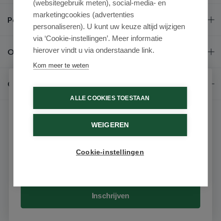
(websitegebruik meten), social-media- en
marketingcookies (advertenties
Populaire merken
personaliseren). U kunt uw keuze altijd wijzigen
via ‘Cookie-instellingen’. Meer informatie
hierover vindt u via onderstaande link.
Over ons
Kom meer te weten
Contact
Schrijf je in voor onze nieuwsbrief
ALLE COOKIES TOESTAAN
Ontvang als eerste de beste aanbiedingen en persoonlijk
advies
WEIGEREN
Voornaam
Cookie-instellingen
9.6 / 10
(531 beoordelingen)
Email
© 2026 - Medimart.nl.
Inschrijven