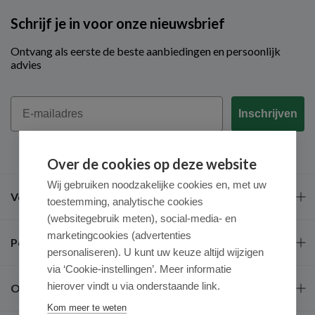
Schrijf je in voor onze nieuwsbrief
Ontvang als eerste de beste aanbiedingen en persoonlijk
advies
Email
Inschrijven
Over de cookies op deze website
Wij gebruiken noodzakelijke cookies en, met uw
Veel gestelde vragen
toestemming, analytische cookies
(websitegebruik meten), social-media- en
marketingcookies (advertenties
Populaire merken
personaliseren). U kunt uw keuze altijd wijzigen
via ‘Cookie-instellingen’. Meer informatie
hierover vindt u via onderstaande link.
Over ons
Kom meer te weten