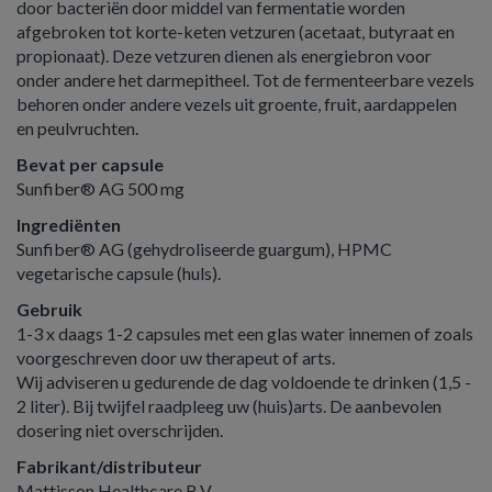
door bacteriën door middel van fermentatie worden
afgebroken tot korte-keten vetzuren (acetaat, butyraat en
propionaat). Deze vetzuren dienen als energiebron voor
onder andere het darmepitheel. Tot de fermenteerbare vezels
behoren onder andere vezels uit groente, fruit, aardappelen
en peulvruchten.
Bevat per capsule
Sunfiber® AG 500 mg
Ingrediënten
Sunfiber® AG (gehydroliseerde guargum), HPMC
vegetarische capsule (huls).
Gebruik
1-3 x daags 1-2 capsules met een glas water innemen of zoals
voorgeschreven door uw therapeut of arts.
Wij adviseren u gedurende de dag voldoende te drinken (1,5 -
2 liter). Bij twijfel raadpleeg uw (huis)arts. De aanbevolen
dosering niet overschrijden.
Fabrikant/distributeur
​​​​​​​Mattisson Healthcare B.V.