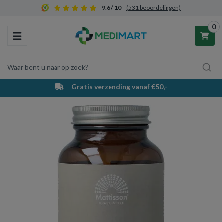
9.6 / 10
(531 beoordelingen)
0
Toggle navigation
Waar bent u naar op zoek?
Gratis verzending vanaf €50,-
Winkelwagen
Uw winkelwagen is leeg.
Vul hem met producten.