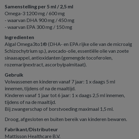
Samenstelling per 5 ml / 2,5 ml
Omega-3 1200 mg / 600 mg
- waarvan DHA 900 mg / 450 mg
- waarvan EPA 300 mg / 150 mg
Ingredienten
Algal Omega3to1® (DHA- en EPA rijke olie van de microalg
Schizochytrium sp.), avocado-olie, essentiële olie van zoete
sinaasappel, antioxidanten (gemengde tocoferolen,
rozemarijnextract, ascorbylpalmitaat).
Gebruik
Volwassenen en kinderen vanaf 7 jaar: 1 x daags 5 ml
innemen, tijdens of na de maaltijd.
Kinderen vanaf 1 jaar tot 6 jaar: 1 x daags 2,5 ml innemen,
tijdens of na de maaltijd.
Bij zwangerschap of borstvoeding maximaal 1,5 ml.
Droog, afgesloten en buiten bereik van kinderen bewaren.
Fabrikant/Distributeur
Mattisson Healthcare B.V.