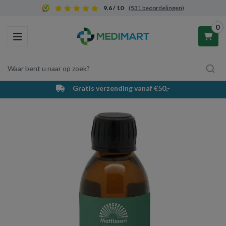
9.6 / 10
(531 beoordelingen)
0
Toggle navigation
Waar bent u naar op zoek?
Gratis verzending vanaf €50,-
Winkelwagen
Uw winkelwagen is leeg.
Vul hem met producten.