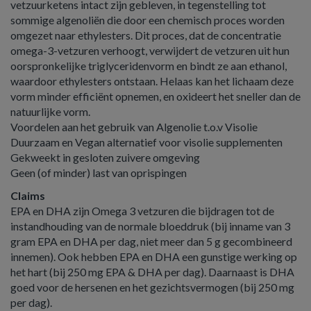
vetzuurketens intact zijn gebleven, in tegenstelling tot
sommige algenoliën die door een chemisch proces worden
omgezet naar ethylesters. Dit proces, dat de concentratie
omega-3-vetzuren verhoogt, verwijdert de vetzuren uit hun
oorspronkelijke triglyceridenvorm en bindt ze aan ethanol,
waardoor ethylesters ontstaan. Helaas kan het lichaam deze
vorm minder efficiënt opnemen, en oxideert het sneller dan de
natuurlijke vorm.
Voordelen aan het gebruik van Algenolie t.o.v Visolie
Duurzaam en Vegan alternatief voor visolie supplementen
Gekweekt in gesloten zuivere omgeving
Geen (of minder) last van oprispingen
Claims
EPA en DHA zijn Omega 3 vetzuren die bijdragen tot de
instandhouding van de normale bloeddruk (bij inname van 3
gram EPA en DHA per dag, niet meer dan 5 g gecombineerd
innemen). Ook hebben EPA en DHA een gunstige werking op
het hart (bij 250 mg EPA & DHA per dag). Daarnaast is DHA
goed voor de hersenen en het gezichtsvermogen (bij 250 mg
per dag).