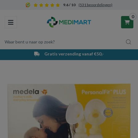
9.6 / 10
(531 beoordelingen)
0
Toggle navigation
Waar bent u naar op zoek?
Gratis verzending vanaf €50,-
Winkelwagen
Uw winkelwagen is leeg.
Vul hem met producten.