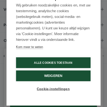
Wij gebruiken noodzakelijke cookies en, met uw
Veel gestelde vragen
toestemming, analytische cookies
(websitegebruik meten), social-media- en
marketingcookies (advertenties
Populaire merken
personaliseren). U kunt uw keuze altijd wijzigen
via ‘Cookie-instellingen’. Meer informatie
hierover vindt u via onderstaande link.
Over ons
Kom meer te weten
Contact
Schrijf je in voor onze nieuwsbrief
ALLE COOKIES TOESTAAN
Ontvang als eerste de beste aanbiedingen en persoonlijk
advies
WEIGEREN
Voornaam
Cookie-instellingen
9.6 / 10
(531 beoordelingen)
Email
© 2026 - Medimart.nl.