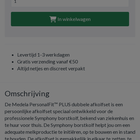
In winkelwagen
Levertijd 1-3 werkdagen
Gratis verzending vanaf €50
Altijd netjes en discreet verpakt
Omschrijving
De Medela PersonalFit™ PLUS dubbele afkolfset is een
persoonlijke afkolfset speciaal ontwikkeld voor de
professionele Symphony borstkolf, bekend van ziekenhuis en
te huur voor thuis. De Symphony borstkolf helpt jou om een
adequate melkproductie te initiëren, op te bouwen en in stand
te houden. De afkolfset is gemakkelijk in elkaar te zetten, te