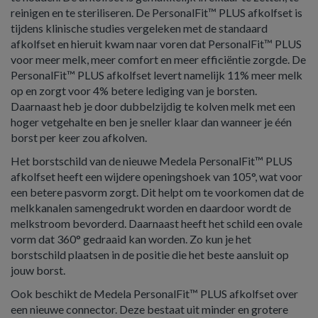
reinigen en te steriliseren. De PersonalFit™ PLUS afkolfset is
tijdens klinische studies vergeleken met de standaard
afkolfset en hieruit kwam naar voren dat PersonalFit™ PLUS
voor meer melk, meer comfort en meer efficiëntie zorgde. De
PersonalFit™ PLUS afkolfset levert namelijk 11% meer melk
op en zorgt voor 4% betere lediging van je borsten.
Daarnaast heb je door dubbelzijdig te kolven melk met een
hoger vetgehalte en ben je sneller klaar dan wanneer je één
borst per keer zou afkolven.
Het borstschild van de nieuwe Medela PersonalFit™ PLUS
afkolfset heeft een wijdere openingshoek van 105°, wat voor
een betere pasvorm zorgt. Dit helpt om te voorkomen dat de
melkkanalen samengedrukt worden en daardoor wordt de
melkstroom bevorderd. Daarnaast heeft het schild een ovale
vorm dat 360° gedraaid kan worden. Zo kun je het
borstschild plaatsen in de positie die het beste aansluit op
jouw borst.
Ook beschikt de Medela PersonalFit™ PLUS afkolfset over
een nieuwe connector. Deze bestaat uit minder en grotere