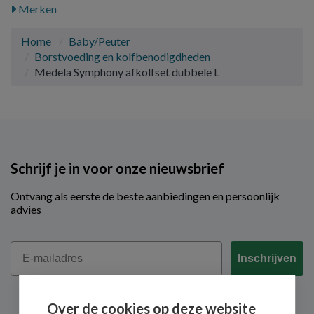
Merken
Home
Baby/Peuter
Borstvoeding en kolfbenodigdheden
Medela Symphony afkolfset dubbele L
Schrijf je in voor onze nieuwsbrief
Ontvang als eerste de beste aanbiedingen en persoonlijk
advies
Email
Inschrijven
Over de cookies op deze website