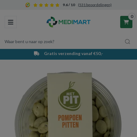
9.6 / 10
(531 beoordelingen)
0
Toggle navigation
Waar bent u naar op zoek?
Gratis verzending vanaf €50,-
Winkelwagen
Uw winkelwagen is leeg.
Vul hem met producten.