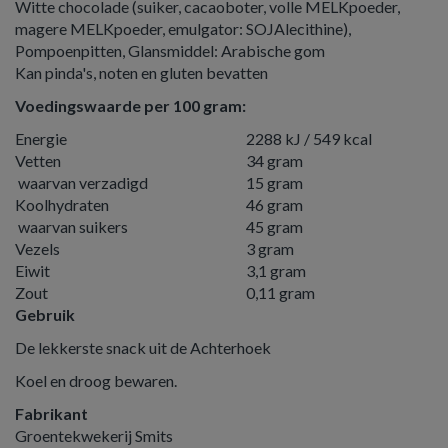
Witte chocolade (suiker, cacaoboter, volle MELKpoeder,
magere MELKpoeder, emulgator: SOJAlecithine),
Pompoenpitten, Glansmiddel: Arabische gom
Kan pinda's, noten en gluten bevatten
Voedingswaarde per 100 gram:
Energie
2288 kJ / 549 kcal
Vetten
34 gram
waarvan verzadigd
15 gram
Koolhydraten
46 gram
waarvan suikers
45 gram
Vezels
3 gram
Eiwit
3,1 gram
Zout
0,11 gram
Gebruik
De lekkerste snack uit de Achterhoek
Koel en droog bewaren.
Fabrikant
Groentekwekerij Smits