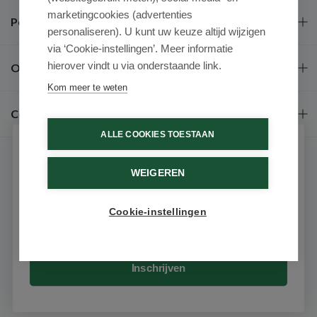
marketingcookies (advertenties
Populaire merken
personaliseren). U kunt uw keuze altijd wijzigen
via ‘Cookie-instellingen’. Meer informatie
hierover vindt u via onderstaande link.
Over ons
Kom meer te weten
Contact
ALLE COOKIES TOESTAAN
Schrijf je in voor onze nieuwsbrief
WEIGEREN
Ontvang als eerste de beste aanbiedingen en persoonlijk
advies
Cookie-instellingen
Email
9.6 / 10
(531 beoordelingen)
© 2026 - Medimart.nl.
Inschrijven