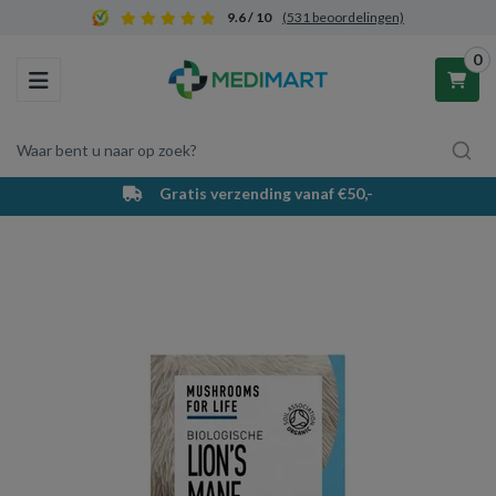
9.6 / 10
(531 beoordelingen)
0
Toggle navigation
Waar bent u naar op zoek?
Gratis verzending vanaf €50,-
Winkelwagen
Uw winkelwagen is leeg.
Vul hem met producten.