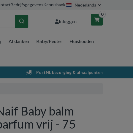
ntact
Bedrijfsgegevens
Kennisbank
Nederlands
0
Inloggen
g
Afslanken
Baby/Peuter
Huishouden
nkelwagen
Uw winkelwagen is leeg.
PostNL bezorging & afhaalpunten
Vul hem met producten.
Naif Baby balm
parfum vrij - 75