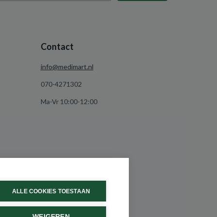
Contact
info@medimart.nl
070-4271302
Ma-Vr 10:00-12:00
ALLE COOKIES TOESTAAN
WEIGEREN