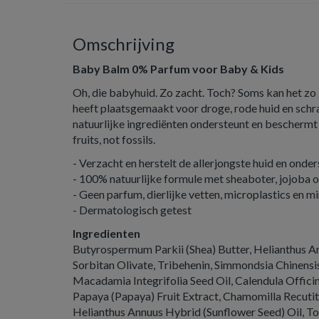
Omschrijving
Baby Balm 0% Parfum voor Baby & Kids
Oh, die babyhuid. Zo zacht. Toch? Soms kan het zo 
heeft plaatsgemaakt voor droge, rode huid en sch
natuurlijke ingrediënten ondersteunt en beschermt
fruits, not fossils.
- Verzacht en herstelt de allerjongste huid en onder
- 100% natuurlijke formule met sheaboter, jojoba ol
- Geen parfum, dierlijke vetten, microplastics en m
- Dermatologisch getest
Ingredienten
Butyrospermum Parkii (Shea) Butter, Helianthus An
Sorbitan Olivate, Tribehenin, Simmondsia Chinensis
Macadamia Integrifolia Seed Oil, Calendula Officin
Papaya (Papaya) Fruit Extract, Chamomilla Recutit
Helianthus Annuus Hybrid (Sunflower Seed) Oil, To