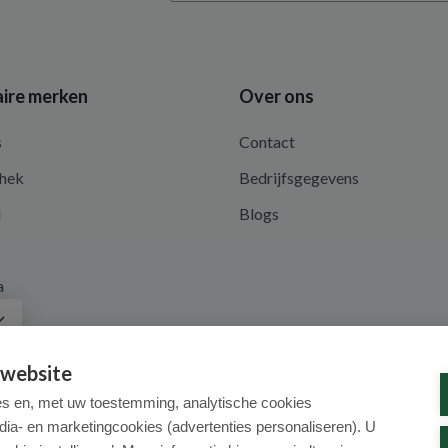
ire merken
Over ons
s
Contact
hek
Bedrijfsgegevens
d
Blogs
a
 website
es en, met uw toestemming, analytische cookies
dia- en marketingcookies (advertenties personaliseren). U