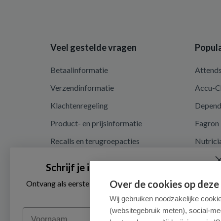
Veel gestelde vragen
Popula
Betaalinformatie
Attend
Verzendinformatie
Accu-C
Klachtenregeling
Depen
Product- en prijsinformatie
Fagron
Recalls en terugroepacties
Nutrici
Privacy en cookieverklaring
Schrijf je in voor onze nieuwsbrief
Cookie instellingen
Over de cookies op deze
Ontvang als eerste de beste aanbiedingen en persoonlijk
advies
Algemene voorwaarden
Wij gebruiken noodzakelijke cooki
(websitegebruik meten), social-me
Voornaam
Herroepingsrecht en retouren