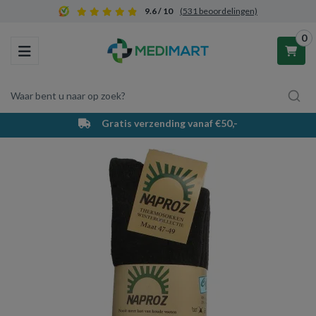
9.6 / 10
(531 beoordelingen)
0
Toggle navigation
Waar bent u naar op zoek?
Gratis verzending vanaf €50,-
Winkelwagen
Uw winkelwagen is leeg.
Vul hem met producten.