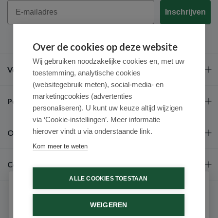
Email
Inschrijven
Over de cookies op deze website
Wij gebruiken noodzakelijke cookies en, met uw
Veel gestelde vragen
toestemming, analytische cookies
(websitegebruik meten), social-media- en
marketingcookies (advertenties
Populaire merken
personaliseren). U kunt uw keuze altijd wijzigen
via ‘Cookie-instellingen’. Meer informatie
hierover vindt u via onderstaande link.
Over ons
Kom meer te weten
Contact
ALLE COOKIES TOESTAAN
Schrijf je in voor onze nieuwsbrief
WEIGEREN
Ontvang als eerste de beste aanbiedingen en persoonlijk
advies