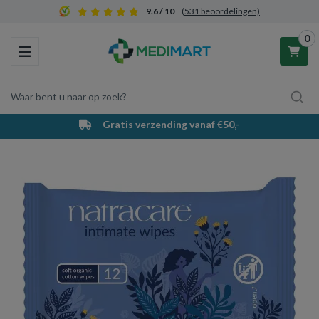
9.6 / 10
(531 beoordelingen)
0
Toggle navigation
Waar bent u naar op zoek?
Gratis verzending vanaf €50,-
Winkelwagen
Uw winkelwagen is leeg.
Vul hem met producten.