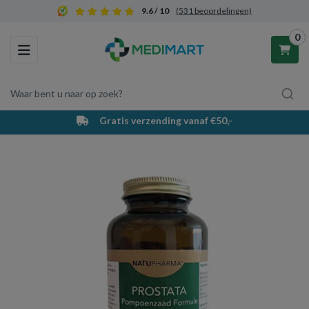
9.6 / 10
(531 beoordelingen)
0
Toggle navigation
Waar bent u naar op zoek?
Gratis verzending vanaf €50,-
Winkelwagen
Uw winkelwagen is leeg.
Vul hem met producten.