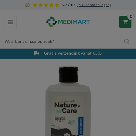
9.6 / 10
(531 beoordelingen)
0
Toggle navigation
Waar bent u naar op zoek?
Gratis verzending vanaf €50,-
Winkelwagen
Uw winkelwagen is leeg.
Vul hem met producten.