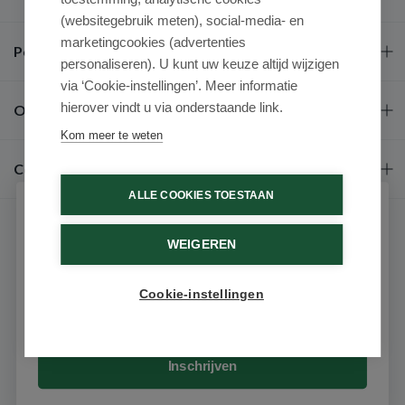
(websitegebruik meten), social-media- en
marketingcookies (advertenties
Populaire merken
personaliseren). U kunt uw keuze altijd wijzigen
via ‘Cookie-instellingen’. Meer informatie
hierover vindt u via onderstaande link.
Over ons
Kom meer te weten
Contact
ALLE COOKIES TOESTAAN
Schrijf je in voor onze nieuwsbrief
WEIGEREN
Ontvang als eerste de beste aanbiedingen en persoonlijk
advies
Cookie-instellingen
Email
9.6 / 10
(531 beoordelingen)
© 2026 - Medimart.nl.
Inschrijven