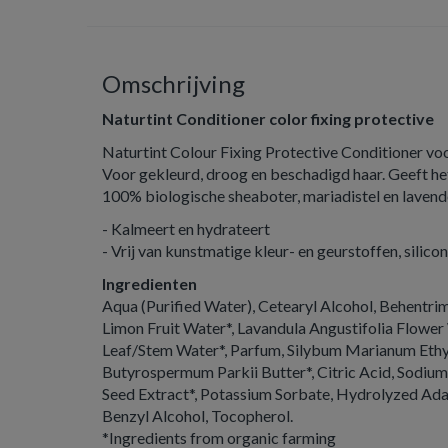
Omschrijving
Naturtint Conditioner color fixing protective
Naturtint Colour Fixing Protective Conditioner voo
Voor gekleurd, droog en beschadigd haar. Geeft he
100% biologische sheaboter, mariadistel en laven
- Kalmeert en hydrateert
- Vrij van kunstmatige kleur- en geurstoffen, silic
Ingredienten
Aqua (Purified Water), Cetearyl Alcohol, Behentri
Limon Fruit Water*, Lavandula Angustifolia Flower 
Leaf/Stem Water*, Parfum, Silybum Marianum Ethyl 
Butyrospermum Parkii Butter*, Citric Acid, Sodiu
Seed Extract*, Potassium Sorbate, Hydrolyzed Ada
Benzyl Alcohol, Tocopherol.
*Ingredients from organic farming