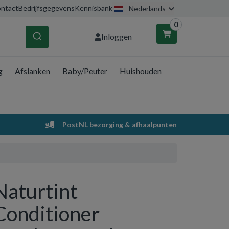
ntact
Bedrijfsgegevens
Kennisbank
Nederlands
0
Inloggen
g
Afslanken
Baby/Peuter
Huishouden
nkelwagen
Uw winkelwagen is leeg.
PostNL bezorging & afhaalpunten
Vul hem met producten.
Naturtint
Conditioner