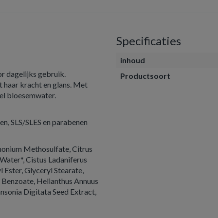
Specificaties
inhoud
r dagelijks gebruik.
Productsoort
t haar kracht en glans. Met
del bloesemwater.
onen, SLS/SLES en parabenen
monium Methosulfate, Citrus
Water*, Cistus Ladaniferus
Ester, Glyceryl Stearate,
m Benzoate, Helianthus Annuus
nsonia Digitata Seed Extract,