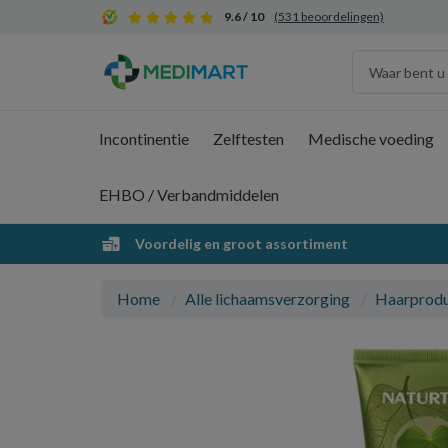
9.6 / 10
(531 beoordelingen)
Incontinentie
Zelftesten
Medische voeding
EHBO / Verbandmiddelen
Voordelig en groot assortiment
Home
Alle lichaamsverzorging
Haarprod