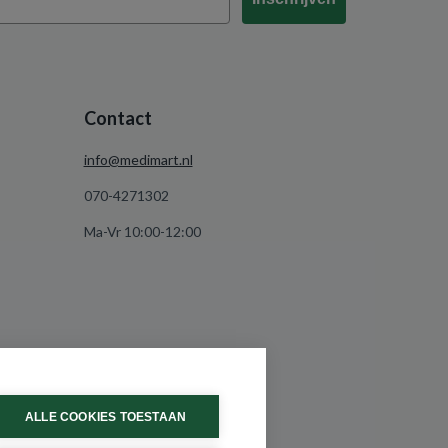
Contact
info@medimart.nl
070-4271302
Ma-Vr 10:00-12:00
ALLE COOKIES TOESTAAN