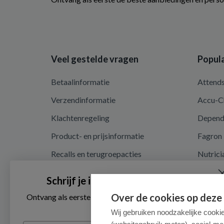
Veel gestelde vragen
Popula
Betaalinformatie
Attend
Verzendinformatie
Accu-C
Klachtenregeling
Depen
Product- en prijsinformatie
Fagron
Recalls en terugroepacties
Nutrici
Privacy en cookieverklaring
Schrijf je in voor onze nieuwsbrief
Cookie instellingen
Over de cookies op deze
Ontvang als eerste de beste aanbiedingen en persoonlijk
advies
Algemene voorwaarden
Wij gebruiken noodzakelijke cooki