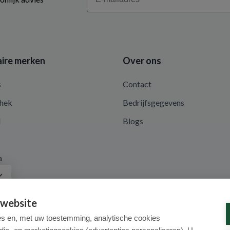
ire merken
Over ons
s
Contact
hek
Bedrijfsgegevens
d
Blogs
a
 website
es en, met uw toestemming, analytische cookies