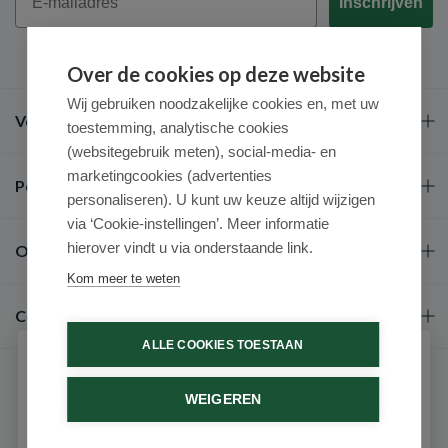
Inschrijven
Over de cookies op deze website
Wij gebruiken noodzakelijke cookies en, met uw
Veel gestelde vragen
toestemming, analytische cookies
(websitegebruik meten), social-media- en
marketingcookies (advertenties
Populaire merken
personaliseren). U kunt uw keuze altijd wijzigen
via ‘Cookie-instellingen’. Meer informatie
hierover vindt u via onderstaande link.
Over ons
Kom meer te weten
Contact
ALLE COOKIES TOESTAAN
Schrijf je in voor onze nieuwsbrief
WEIGEREN
Ontvang als eerste de beste aanbiedingen en persoonlijk
advies