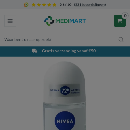
9.6 / 10
(531 beoordelingen)
0
Toggle navigation
Waar bent u naar op zoek?
Gratis verzending vanaf €50,-
Winkelwagen
Uw winkelwagen is leeg.
Vul hem met producten.