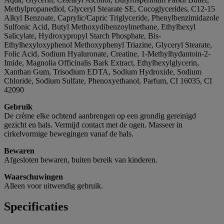
Methylpropanediol, Glyceryl Stearate SE, Cocoglycerides, C12-15
Alkyl Benzoate, Caprylic/Capric Triglyceride, Phenylbenzimidazole
Sulfonic Acid, Butyl Methoxydibenzoylmethane, Ethylhexyl
Salicylate, Hydroxypropyl Starch Phosphate, Bis-
Ethylhexyloxyphenol Methoxyphenyl Triazine, Glyceryl Stearate,
Folic Acid, Sodium Hyaluronate, Creatine, 1-Methylhydantoin-2-
Imide, Magnolia Officinalis Bark Extract, Ethylhexylglycerin,
Xanthan Gum, Trisodium EDTA, Sodium Hydroxide, Sodium
Chloride, Sodium Sulfate, Phenoxyethanol, Parfum, CI 16035, CI
42090
Gebruik
De crème elke ochtend aanbrengen op een grondig gereinigd
gezicht en hals. Vermijd contact met de ogen. Masseer in
cirkelvormige bewegingen vanaf de hals.
Bewaren
Afgesloten bewaren, buiten bereik van kinderen.
Waarschuwingen
Alleen voor uitwendig gebruik.
Specificaties