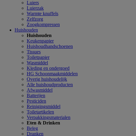
Luiers
Luierzak
Warmte knuffels
Zelfzorg
Zoogkompressen
Huishouden
Huishouden
Keukenpapier
Huishoudhandschoenen
Tissues
Toiletpapier
Wasmiddel
Kleding en ondergoed
HG Schoonmaakmiddelen
Overig huishoudelijk
Alle huishoudproducten
Afwasmiddel
Batterijen
Pesticiden
Reinigingsmiddel
Toiletartikelen
Verpakkingsmaterialen
Eten & Drinken
Beleg
Dranken