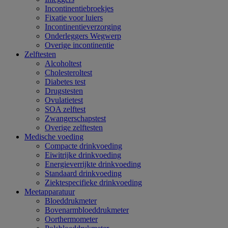
Incontinentiebroekjes
Fixatie voor luiers
Incontinentieverzorging
Onderleggers Wegwerp
Overige incontinentie
Zelftesten
Alcoholtest
Cholesteroltest
Diabetes test
Drugstesten
Ovulatietest
SOA zelftest
Zwangerschapstest
Overige zelftesten
Medische voeding
Compacte drinkvoeding
Eiwitrijke drinkvoeding
Energieverrijkte drinkvoeding
Standaard drinkvoeding
Ziektespecifieke drinkvoeding
Meetapparatuur
Bloeddrukmeter
Bovenarmbloeddrukmeter
Oorthermometer