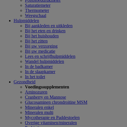
Polsbloeddrukmeter
Saturatiemeter
Thermometer
Weegschaal
Hulpmiddelen
Bij aankleden en uitkleden
Bij het eten en drinken
Bij het huishouden
Bij het zitten
Bij uw verzorging
Bij uw medicatie
Lees en schrijfhulpmiddelen
Wandel hulpmiddelen
In de badkamer
In de slaapkamer
In het toilet
Gezondheid
Voedingssupplementen
Aminozuren
Cranberry en Mannose
Glucosaminen chrondroitine MSM
Mineralen enkel
Mineralen multi
Mycotherapie en Paddestoelen
Overige vitaminen/mineralen