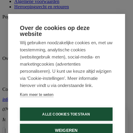
Algemene voorwaarden
Herroepingsrecht en retouren
Populaire merken
Attends
Over de cookies op deze
Accu-Chek
website
Depend
Wij gebruiken noodzakelijke cookies en, met uw
Fagron
Nutricia
toestemming, analytische cookies
(websitegebruik meten), social-media- en
Over ons
marketingcookies (advertenties
Contact
personaliseren). U kunt uw keuze altijd wijzigen
Bedrijfsgegevens
via ‘Cookie-instellingen’. Meer informatie
Blogs
hierover vindt u via onderstaande link.
Contact
Kom meer te weten
info@medimart.nl
070-4271302
ALLE COOKIES TOESTAAN
Ma-Vr 10:00-12:00
Schrijf je in voor onze nieuwsbrief
WEIGEREN
Ontvang als eerste de beste aanbiedingen en persoonlijk