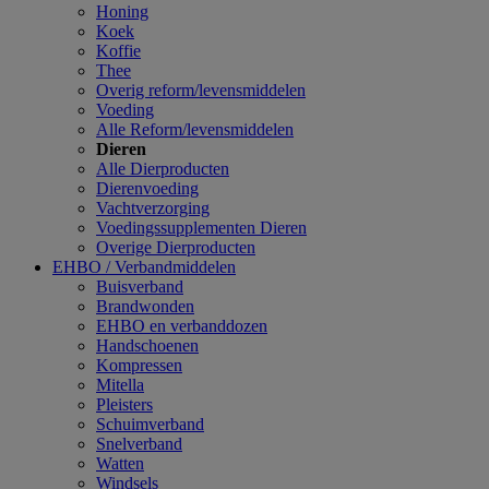
Honing
Koek
Koffie
Thee
Overig reform/levensmiddelen
Voeding
Alle Reform/levensmiddelen
Dieren
Alle Dierproducten
Dierenvoeding
Vachtverzorging
Voedingssupplementen Dieren
Overige Dierproducten
EHBO / Verbandmiddelen
Buisverband
Brandwonden
EHBO en verbanddozen
Handschoenen
Kompressen
Mitella
Pleisters
Schuimverband
Snelverband
Watten
Windsels