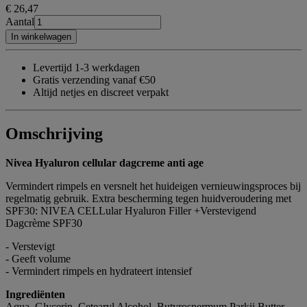
€ 26
,47
Aantal
In winkelwagen
Levertijd 1-3 werkdagen
Gratis verzending vanaf €50
Altijd netjes en discreet verpakt
Omschrijving
Nivea Hyaluron cellular dagcreme anti age
Vermindert rimpels en versnelt het huideigen vernieuwingsproces bij
regelmatig gebruik. Extra bescherming tegen huidveroudering met
SPF30: NIVEA CELLular Hyaluron Filler +Verstevigend
Dagcrème SPF30
- Verstevigt
- Geeft volume
- Vermindert rimpels en hydrateert intensief
Ingrediënten
Aqua, Glycerin, Cetearyl Alcohol, Butyrospermum Parkii Butter,