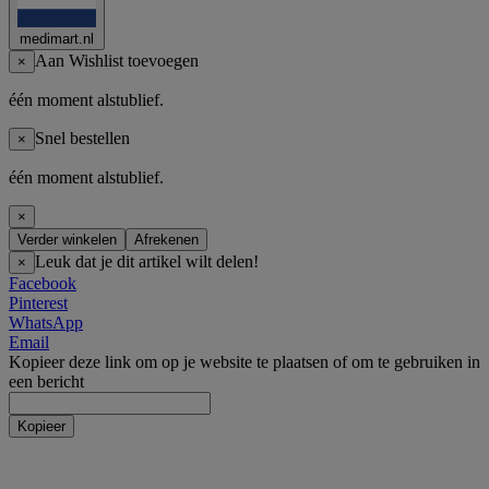
medimart.nl
Aan Wishlist toevoegen
×
één moment alstublief.
Snel bestellen
×
één moment alstublief.
×
Verder winkelen
Afrekenen
Leuk dat je dit artikel wilt delen!
×
Facebook
Pinterest
WhatsApp
Email
Kopieer deze link om op je website te plaatsen of om te gebruiken in
een bericht
Kopieer
Incontinentie
Incontinentie luiers