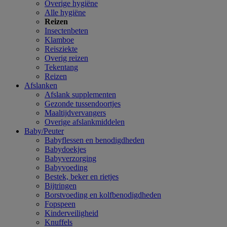
Overige hygiëne
Alle hygiëne
Reizen
Insectenbeten
Klamboe
Reisziekte
Overig reizen
Tekentang
Reizen
Afslanken
Afslank supplementen
Gezonde tussendoortjes
Maaltijdvervangers
Overige afslankmiddelen
Baby/Peuter
Babyflessen en benodigdheden
Babydoekjes
Babyverzorging
Babyvoeding
Bestek, beker en rietjes
Bijtringen
Borstvoeding en kolfbenodigdheden
Fopspeen
Kinderveiligheid
Knuffels