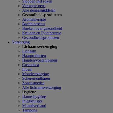
Stoppen met roken
Verstopte neus
Alle geneesmiddelen
Gezondheidsproducten
Aromatherapie
Bachbloesems
Boeken over gezondheid
Kruiden en Fytotherapie
Gezondheidsproducten
Verzorging
Lichaamsverzorging
Lichaam
Haarproducten
Handen/voeten/benen
Cosmetica
Intiem
Mondverzorging
Scheren/ontharen
Zoncosmetica
Alle lichaamsverzorging
Hygiëne
Dameshygiëne
Inlegkruisjes
Maandverband
Tampons