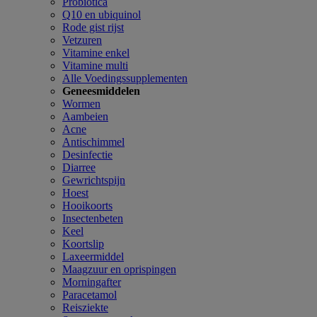
Probiotica
Q10 en ubiquinol
Rode gist rijst
Vetzuren
Vitamine enkel
Vitamine multi
Alle Voedingssupplementen
Geneesmiddelen
Wormen
Aambeien
Acne
Antischimmel
Desinfectie
Diarree
Gewrichtspijn
Hoest
Hooikoorts
Insectenbeten
Keel
Koortslip
Laxeermiddel
Maagzuur en oprispingen
Morningafter
Paracetamol
Reisziekte