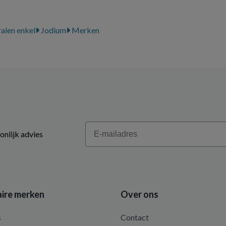
alen enkel
Jodium
Merken
Email
onlijk advies
ire merken
Over ons
s
Contact