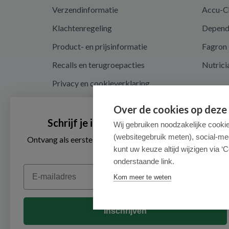
Verzendinformatie
Accu-C
Klachtenregeling
Depen
Product- en prijsinformatie
Fagron
Recalls en terugroepacties
Nutrici
Privacy en cookieverklaring
Cookie instellingen
Over de cookies op deze
Algemene voorwaarden
Schrijf je in voor onze nieuwsbrief
Wij gebruiken noodzakelijke cooki
(websitegebruik meten), social-me
Herroepingsrecht en retouren
Ontvang als eerste de beste aanbiedingen en persoonlijk
advies
kunt uw keuze altijd wijzigen via ‘C
onderstaande link.
Email
Kom meer te weten
Inschrijven
© 2026 - Medimart.nl.