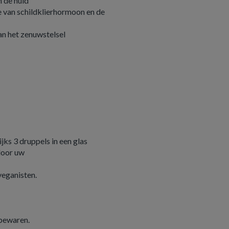
 de huid
e van schildklierhormoon en de
an het zenuwstelsel
ks 3 druppels in een glas
 door uw
 veganisten.
 bewaren.