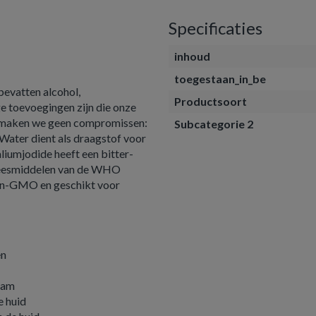
Specificaties
inhoud
toegestaan_in_be
evatten alcohol,
Productsoort
 toevoegingen zijn die onze
e maken we geen compromissen:
Subcategorie 2
Water dient als draagstof voor
liumjodide heeft een bitter-
geneesmiddelen van de WHO
non-GMO en geschikt voor
en
haam
e huid