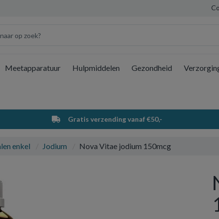
Co
Meetapparatuur
Hulpmiddelen
Gezondheid
Verzorgin
Wi
Gratis verzending vanaf €50,-
len enkel
Jodium
Nova Vitae jodium 150mcg