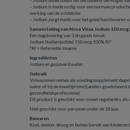
– Jodium ondersteunt het herstellend vermogen van
– Jodium is mede nodig voor een normale producti
werking van de schildklier
– Jodium zorgt mede voor het goed functioneren v
Samenstelling van Nova Vitae Jodium 150 mcg:
Een dagdosering van 3 druppels bevat:
Jodium (kaliumjodide) 150 mcg 100% RI*
*RI = Referentie Inname
Ingrediënten
Jodium en gezuiverd water.
Gebruik
Volwassenen nemen als voedingssupplement dagelij
water of bij de maaltijd tenzij anders geadviseerd
gezondheidsprofessional.
Dit product is geschikt voor zowel vegetariërs als
Niet geschikt voor personen onder de 18 jaar.
Bewaren
Koel, donker, droog en buiten bereik van kinderen