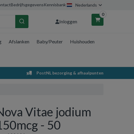
ntact
Bedrijfsgegevens
Kennisbank
Nederlands
0
Inloggen
g
Afslanken
Baby/Peuter
Huishouden
nkelwagen
Uw winkelwagen is leeg.
PostNL bezorging & afhaalpunten
Vul hem met producten.
Nova Vitae jodium
150mcg - 50