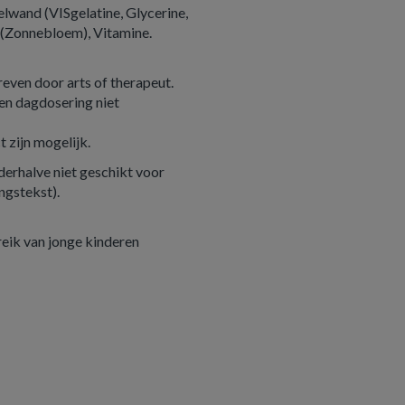
elwand (VISgelatine, Glycerine,
) (Zonnebloem), Vitamine.
reven door arts of therapeut.
len dagdosering niet
t zijn mogelijk.
derhalve niet geschikt voor
ngstekst).
reik van jonge kinderen