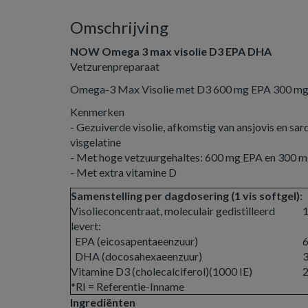
Omschrijving
NOW Omega 3 max visolie D3 EPA DHA
Vetzurenpreparaat
Omega-3 Max Visolie met D3 600 mg EPA 300 m
Kenmerken
- Gezuiverde visolie, afkomstig van ansjovis en sard
visgelatine
- Met hoge vetzuurgehaltes: 600 mg EPA en 300 m
- Met extra vitamine D
Samenstelling per dagdosering (1 vis softgel):
Visolieconcentraat, moleculair gedistilleerd
levert:
EPA (eicosapentaeenzuur)
DHA (docosahexaeenzuur)
Vitamine D3 (cholecalciferol)(1000 IE)
*RI = Referentie-Inname
Ingrediënten