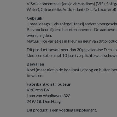
VISolieconcentraat (ansjovis/sardines) (VIS), Softg
Water), Citroenolie, Antioxidant (D-alfa tocoferol
Gebruik
1 maal daags 1 vis softgel, tenzij anders voorgesch
Bij voorkeur tijdens het eten innemen. De aanbevo
overschrijden.
Natuurlijke variaties in kleur en geur van dit produc
Dit product bevat meer dan 20 µg vitamine D en is 
kinderen tot en met 10 jaar (verplichte waarschuwi
Bewaren
Koel (maar niet in de koelkast), droog en buiten be
bewaren.
Fabrikant/distributeur
VitOrtho BV
Laan van Waalhaven 323
2497 GL Den Haag
Dit product is een voedingssupplement.