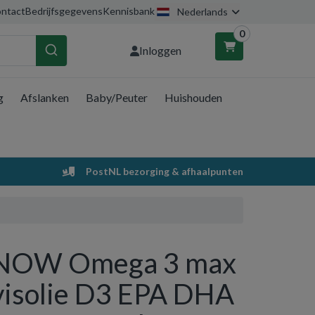
ntact
Bedrijfsgegevens
Kennisbank
Nederlands
0
Inloggen
g
Afslanken
Baby/Peuter
Huishouden
nkelwagen
Uw winkelwagen is leeg.
PostNL bezorging & afhaalpunten
Vul hem met producten.
NOW Omega 3 max
visolie D3 EPA DHA