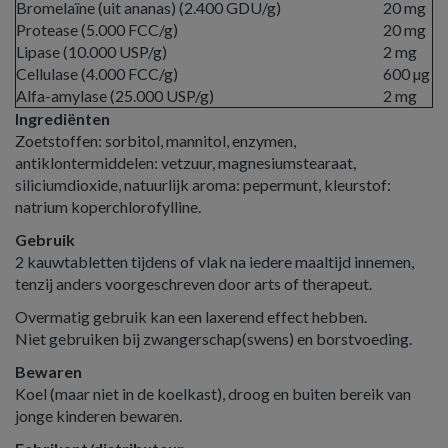
Bromelaïne (uit ananas) (2.400 GDU/g)
20 mg
Protease (5.000 FCC/g)
20 mg
Lipase (10.000 USP/g)
2 mg
Cellulase (4.000 FCC/g)
600 µg
Alfa-amylase (25.000 USP/g)
2 mg
Ingrediënten
Zoetstoffen: sorbitol, mannitol, enzymen,
antiklontermiddelen: vetzuur, magnesiumstearaat,
siliciumdioxide, natuurlijk aroma: pepermunt, kleurstof:
natrium koperchlorofylline.
Gebruik
2 kauwtabletten tijdens of vlak na iedere maaltijd innemen,
tenzij anders voorgeschreven door arts of therapeut.
Overmatig gebruik kan een laxerend effect hebben.
Niet gebruiken bij zwangerschap(swens) en borstvoeding.
Bewaren
Koel (maar niet in de koelkast), droog en buiten bereik van
jonge kinderen bewaren.