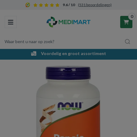
9.6 / 10
(531 beoordelingen)
0
Toggle navigation
Waar bent u naar op zoek?
Voordelig en groot assortiment
Winkelwagen
Uw winkelwagen is leeg.
Vul hem met producten.