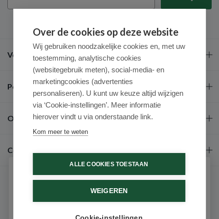
Over de cookies op deze website
Wij gebruiken noodzakelijke cookies en, met uw
Veel gestelde vragen
toestemming, analytische cookies
(websitegebruik meten), social-media- en
marketingcookies (advertenties
Populaire merken
personaliseren). U kunt uw keuze altijd wijzigen
via ‘Cookie-instellingen’. Meer informatie
hierover vindt u via onderstaande link.
Over ons
Kom meer te weten
Contact
ALLE COOKIES TOESTAAN
Schrijf je in voor onze nieuwsbrief
WEIGEREN
Ontvang als eerste de beste aanbiedingen en persoonlijk
advies
Cookie-instellingen
9.6 / 10
(531 beoordelingen)