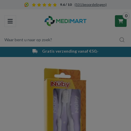
9.6 / 10
(531 beoordelingen)
0
Toggle navigation
Waar bent u naar op zoek?
Gratis verzending vanaf €50,-
Winkelwagen
Uw winkelwagen is leeg.
Vul hem met producten.