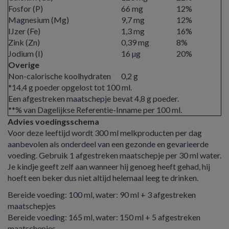
Fosfor (P)
66 mg
12%
Magnesium (Mg)
9,7 mg
12%
IJzer (Fe)
1,3 mg
16%
Zink (Zn)
0,39 mg
8%
Jodium (I)
16 µg
20%
Overige
Non-calorische koolhydraten
0,2 g
*14,4 g poeder opgelost tot 100 ml.
Een afgestreken maatschepje bevat 4,8 g poeder.
**% van Dagelijkse Referentie-Inname per 100 ml.
Advies voedingsschema
Voor deze leeftijd wordt 300 ml melkproducten per dag
aanbevolen als onderdeel van een gezonde en gevarieerde
voeding. Gebruik 1 afgestreken maatschepje per 30 ml water.
Je kindje geeft zelf aan wanneer hij genoeg heeft gehad, hij
hoeft een beker dus niet altijd helemaal leeg te drinken.
Bereide voeding: 100 ml, water: 90 ml + 3 afgestreken
maatschepjes
Bereide voeding: 165 ml, water: 150 ml + 5 afgestreken
maatschepjes