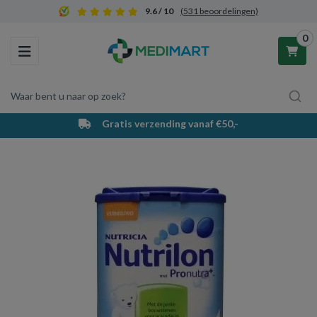
9.6 / 10
(531 beoordelingen)
0
Toggle navigation
Waar bent u naar op zoek?
Gratis verzending vanaf €50,-
Winkelwagen
Uw winkelwagen is leeg.
Vul hem met producten.