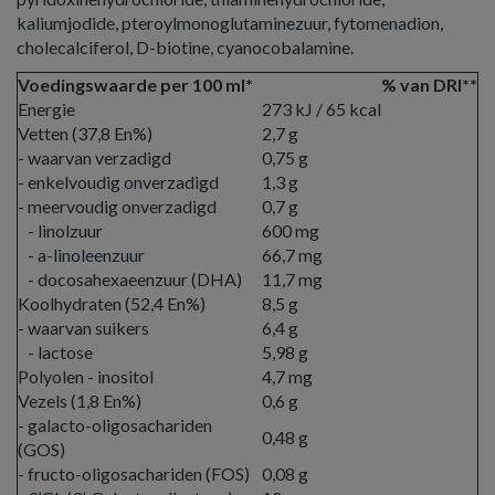
kaliumjodide, pteroylmonoglutaminezuur, fytomenadion,
cholecalciferol, D-biotine, cyanocobalamine.
Voedingswaarde per 100 ml*
% van DRI**
Energie
273 kJ / 65 kcal
Vetten (37,8 En%)
2,7 g
- waarvan verzadigd
0,75 g
- enkelvoudig onverzadigd
1,3 g
- meervoudig onverzadigd
0,7 g
- linolzuur
600 mg
- a-linoleenzuur
66,7 mg
- docosahexaeenzuur (DHA)
11,7 mg
Koolhydraten (52,4 En%)
8,5 g
- waarvan suikers
6,4 g
- lactose
5,98 g
Polyolen - inositol
4,7 mg
Vezels (1,8 En%)
0,6 g
- galacto-oligosachariden
0,48 g
(GOS)
- fructo-oligosachariden (FOS)
0,08 g