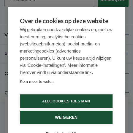
Over de cookies op deze website
Wij gebruiken noodzakelijke cookies en, met uw
Veel gestelde vragen
toestemming, analytische cookies
(websitegebruik meten), social-media- en
marketingcookies (advertenties
Populaire merken
personaliseren). U kunt uw keuze altijd wijzigen
via ‘Cookie-instellingen’. Meer informatie
hierover vindt u via onderstaande link.
Over ons
Kom meer te weten
Contact
ALLE COOKIES TOESTAAN
Schrijf je in voor onze nieuwsbrief
WEIGEREN
Ontvang als eerste de beste aanbiedingen en persoonlijk
advies