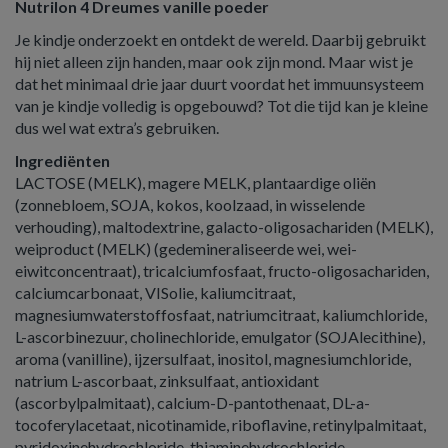
Nutrilon 4 Dreumes vanille poeder
Je kindje onderzoekt en ontdekt de wereld. Daarbij gebruikt
hij niet alleen zijn handen, maar ook zijn mond. Maar wist je
dat het minimaal drie jaar duurt voordat het immuunsysteem
van je kindje volledig is opgebouwd? Tot die tijd kan je kleine
dus wel wat extra’s gebruiken.
Ingrediënten
LACTOSE (MELK), magere MELK, plantaardige oliën
(zonnebloem, SOJA, kokos, koolzaad, in wisselende
verhouding), maltodextrine, galacto-oligosachariden (MELK),
weiproduct (MELK) (gedemineraliseerde wei, wei-
eiwitconcentraat), tricalciumfosfaat, fructo-oligosachariden,
calciumcarbonaat, VISolie, kaliumcitraat,
magnesiumwaterstoffosfaat, natriumcitraat, kaliumchloride,
L-ascorbinezuur, cholinechloride, emulgator (SOJAlecithine),
aroma (vanilline), ijzersulfaat, inositol, magnesiumchloride,
natrium L-ascorbaat, zinksulfaat, antioxidant
(ascorbylpalmitaat), calcium-D-pantothenaat, DL-a-
tocoferylacetaat, nicotinamide, riboflavine, retinylpalmitaat,
pyridoxinehydrochloride, thiaminehydrochloride,