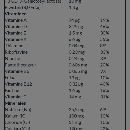
- 3’GL (3’-Galactosyllactose)
10 mg
Eiwitten (8,0 En%)
1,3 g
Vitaminen
Vitamine A
74 µg
19%
Vitamine D
3,25 µg
46%
Vitamine E
1,5 mg
30%
Vitamine K
6,6 µg
55%
Thiamine
0,04 mg
8%
Riboflavine
0,23 mg
33%
Niacine
0,24 mg
3%
Pantotheenzuur
0,606 mg
20%
Vitamine B6
0,065 mg
9%
Folaat
13 µg
10%
Vitamine B12
0,32 µg
40%
Biotine
1,6 µg
16%
Vitamine C
14 mg
31%
Mineralen
Natrium (Na)
25,5 mg
6%
Kalium (K)
100 mg
10%
Chloride (Cl)
51 mg
10%
Calcium (Ca)
120 mg
22%