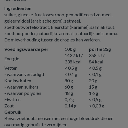
Ingredienten
suiker, glucose-fructosestroop, gemodificeerd zetmeel,
geleermiddel (arabische gom), zetmeel,
zoethoutwortelextract, kleurstof (karamel), salmiakzout,
zoethoutpoeder, natuurlijke aroma's, natuurlijk anijsa­roma.
De mixverhouding tussen de dropjes kan variëren.
Voedingswaarde per
100 g
portie 25g
1432 kJ /
358 kJ /
Energie
338 kcal
84 kcal
Vetten
< 0,5 g
< 0,5 g
- waarvan verzadigd
< 0,1 g
< 0,1 g
Koolhydraten
80 g
20 g
- waarvan suikers
60 g
15 g
- waarvan polyolen
48 g
1,6 g
Eiwitten
0,7 g
< 0,5 g
Zout
0,14 g
< 0,03 g
Gebruik
Bevat zoethout: mensen met een hoge bloeddruk dienen
overmatig gebruik te vermijden.