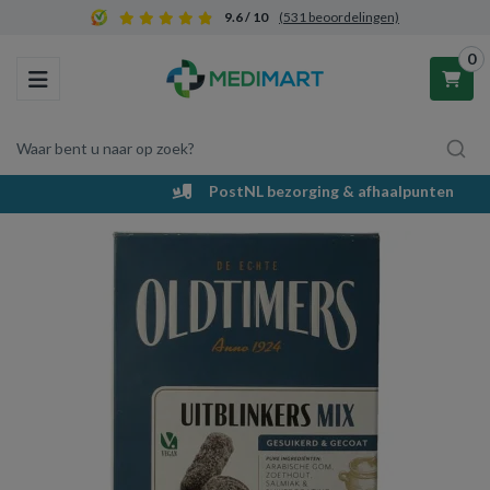
9.6 / 10
(531 beoordelingen)
0
Toggle navigation
Waar bent u naar op zoek?
PostNL bezorging & afhaalpunten
Winkelwagen
Uw winkelwagen is leeg.
Vul hem met producten.