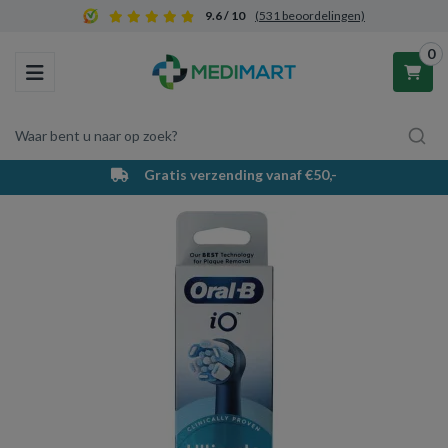
9.6 / 10
(531 beoordelingen)
0
Toggle navigation
Waar bent u naar op zoek?
Gratis verzending vanaf €50,-
Winkelwagen
Uw winkelwagen is leeg.
Vul hem met producten.