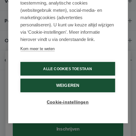
Veel gestelde vragen
toestemming, analytische cookies
(websitegebruik meten), social-media- en
marketingcookies (advertenties
Populaire merken
personaliseren). U kunt uw keuze altijd wijzigen
via ‘Cookie-instellingen’. Meer informatie
hierover vindt u via onderstaande link.
Over ons
Kom meer te weten
Contact
Schrijf je in voor onze nieuwsbrief
ALLE COOKIES TOESTAAN
Ontvang als eerste de beste aanbiedingen en persoonlijk
advies
WEIGEREN
Voornaam
Cookie-instellingen
9.6 / 10
(531 beoordelingen)
Email
© 2026 - Medimart.nl.
Inschrijven