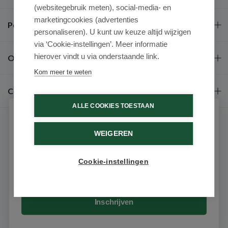
(websitegebruik meten), social-media- en
marketingcookies (advertenties
Populaire merken
personaliseren). U kunt uw keuze altijd wijzigen
via ‘Cookie-instellingen’. Meer informatie
hierover vindt u via onderstaande link.
Over ons
Kom meer te weten
Contact
ALLE COOKIES TOESTAAN
Schrijf je in voor onze nieuwsbrief
WEIGEREN
Ontvang als eerste de beste aanbiedingen en persoonlijk
advies
Cookie-instellingen
Email
9.6 / 10
(531 beoordelingen)
© 2026 - Medimart.nl.
Inschrijven