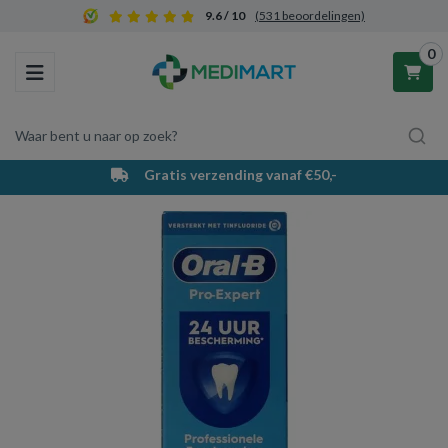
9.6 / 10
(531 beoordelingen)
0
Toggle navigation
Waar bent u naar op zoek?
Gratis verzending vanaf €50,-
Winkelwagen
Uw winkelwagen is leeg.
Vul hem met producten.