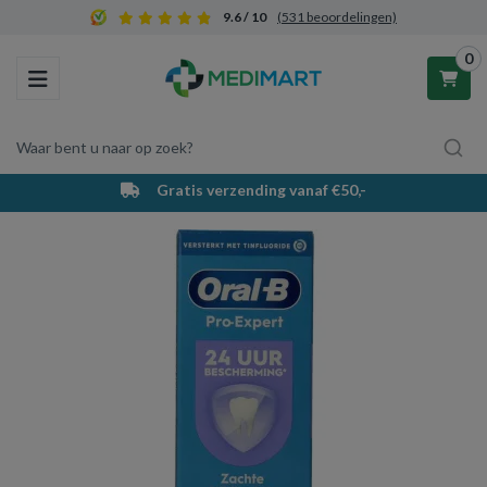
9.6 / 10
(531 beoordelingen)
0
Toggle navigation
Waar bent u naar op zoek?
Gratis verzending vanaf €50,-
Winkelwagen
Uw winkelwagen is leeg.
Vul hem met producten.