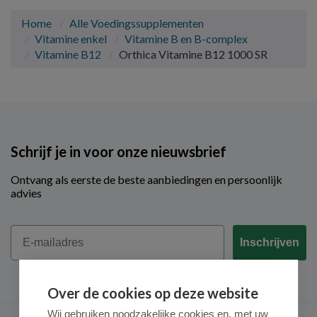
Home
Alle Voedingssupplementen
Vitamine enkel
Vitamine B en B-complex
Vitamine B12
Orthica Vitamine B12 1000 SR
Schrijf je in voor onze nieuwsbrief
Ontvang als eerste de beste aanbiedingen en persoonlijk
advies
Email
Inschrijven
Over de cookies op deze website
Wij gebruiken noodzakelijke cookies en, met uw