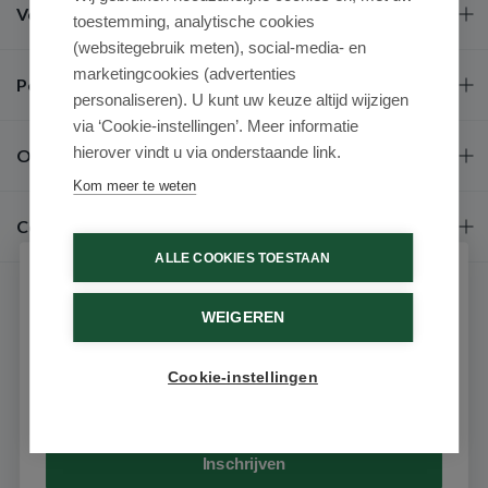
Veel gestelde vragen
toestemming, analytische cookies
(websitegebruik meten), social-media- en
marketingcookies (advertenties
Populaire merken
personaliseren). U kunt uw keuze altijd wijzigen
via ‘Cookie-instellingen’. Meer informatie
hierover vindt u via onderstaande link.
Over ons
Kom meer te weten
Contact
ALLE COOKIES TOESTAAN
Schrijf je in voor onze nieuwsbrief
WEIGEREN
Ontvang als eerste de beste aanbiedingen en persoonlijk
advies
Cookie-instellingen
Email
9.6 / 10
(531 beoordelingen)
© 2026 - Medimart.nl.
Inschrijven