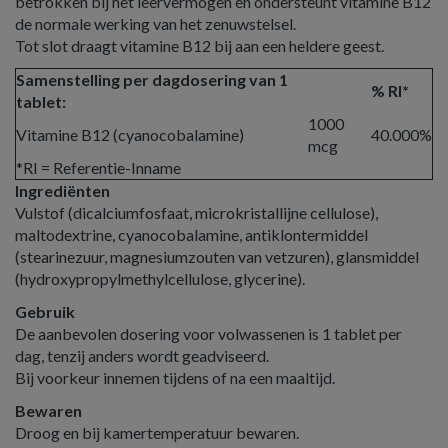
betrokken bij het leervermogen en ondersteunt vitamine B12
de normale werking van het zenuwstelsel.
Tot slot draagt vitamine B12 bij aan een heldere geest.
Samenstelling per dagdosering van 1
% RI*
tablet:
1000
Vitamine B12 (cyanocobalamine)
40.000%
mcg
*RI = Referentie-Inname
Ingrediënten
Vulstof (dicalciumfosfaat, microkristallijne cellulose),
maltodextrine, cyanocobalamine, antiklontermiddel
(stearinezuur, magnesiumzouten van vetzuren), glansmiddel
(hydroxypropylmethylcellulose, glycerine).
Gebruik
De aanbevolen dosering voor volwassenen is 1 tablet per
dag, tenzij anders wordt geadviseerd.
Bij voorkeur innemen tijdens of na een maaltijd.
Bewaren
Droog en bij kamertemperatuur bewaren.