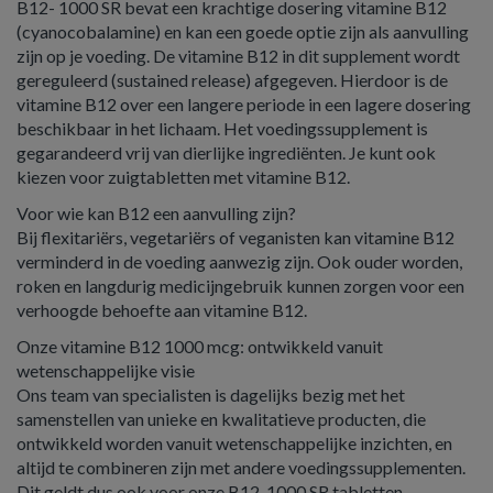
B12- 1000 SR bevat een krachtige dosering vitamine B12
(cyanocobalamine) en kan een goede optie zijn als aanvulling
zijn op je voeding. De vitamine B12 in dit supplement wordt
gereguleerd (sustained release) afgegeven. Hierdoor is de
vitamine B12 over een langere periode in een lagere dosering
beschikbaar in het lichaam. Het voedingssupplement is
gegarandeerd vrij van dierlijke ingrediënten. Je kunt ook
kiezen voor zuigtabletten met vitamine B12.
Voor wie kan B12 een aanvulling zijn?
Bij flexitariërs, vegetariërs of veganisten kan vitamine B12
verminderd in de voeding aanwezig zijn. Ook ouder worden,
roken en langdurig medicijngebruik kunnen zorgen voor een
verhoogde behoefte aan vitamine B12.
Onze vitamine B12 1000 mcg: ontwikkeld vanuit
wetenschappelijke visie
Ons team van specialisten is dagelijks bezig met het
samenstellen van unieke en kwalitatieve producten, die
ontwikkeld worden vanuit wetenschappelijke inzichten, en
altijd te combineren zijn met andere voedingssupplementen.
Dit geldt dus ook voor onze B12-1000 SR tabletten