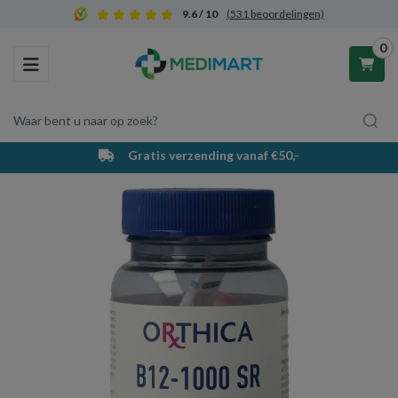
9.6 / 10
(531 beoordelingen)
0
Toggle navigation
Waar bent u naar op zoek?
Gratis verzending vanaf €50,-
Winkelwagen
Uw winkelwagen is leeg.
Vul hem met producten.