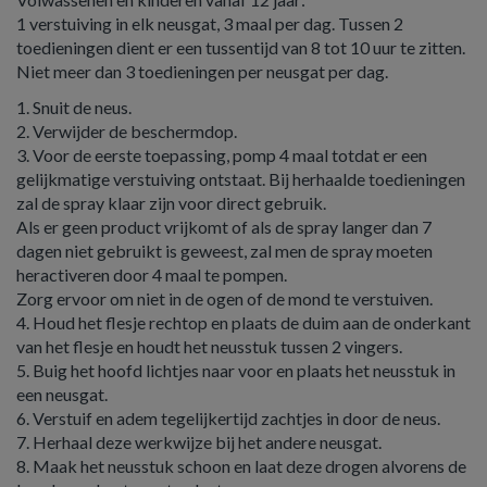
1 verstuiving in elk neusgat, 3 maal per dag. Tussen 2
toedieningen dient er een tussentijd van 8 tot 10 uur te zitten.
Niet meer dan 3 toedieningen per neusgat per dag.
1. Snuit de neus.
2. Verwijder de beschermdop.
3. Voor de eerste toepassing, pomp 4 maal totdat er een
gelijkmatige verstuiving ontstaat. Bij herhaalde toedieningen
zal de spray klaar zijn voor direct gebruik.
Als er geen product vrijkomt of als de spray langer dan 7
dagen niet gebruikt is geweest, zal men de spray moeten
heractiveren door 4 maal te pompen.
Zorg ervoor om niet in de ogen of de mond te verstuiven.
4. Houd het flesje rechtop en plaats de duim aan de onderkant
van het flesje en houdt het neusstuk tussen 2 vingers.
5. Buig het hoofd lichtjes naar voor en plaats het neusstuk in
een neusgat.
6. Verstuif en adem tegelijkertijd zachtjes in door de neus.
7. Herhaal deze werkwijze bij het andere neusgat.
8. Maak het neusstuk schoon en laat deze drogen alvorens de