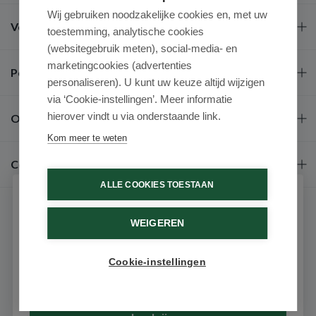
Wij gebruiken noodzakelijke cookies en, met uw
Veel gestelde vragen
toestemming, analytische cookies
(websitegebruik meten), social-media- en
marketingcookies (advertenties
Populaire merken
personaliseren). U kunt uw keuze altijd wijzigen
via ‘Cookie-instellingen’. Meer informatie
hierover vindt u via onderstaande link.
Over ons
Kom meer te weten
Contact
ALLE COOKIES TOESTAAN
Schrijf je in voor onze nieuwsbrief
WEIGEREN
Ontvang als eerste de beste aanbiedingen en persoonlijk
advies
Cookie-instellingen
Email
9.6 / 10
(531 beoordelingen)
© 2026 - Medimart.nl.