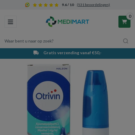
9.6 / 10
(531 beoordelingen)
0
Toggle navigation
Waar bent u naar op zoek?
PostNL bezorging & afhaalpunten
Winkelwagen
Uw winkelwagen is leeg.
Vul hem met producten.