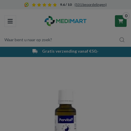
9.6 / 10
(531 beoordelingen)
0
Toggle navigation
Waar bent u naar op zoek?
Gratis verzending vanaf €50,-
Winkelwagen
Uw winkelwagen is leeg.
Vul hem met producten.