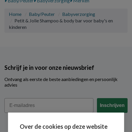
Baby/Peuter
Babyverzorging
Merken
Home
Baby/Peuter
Babyverzorging
Petit & Jolie Shampoo & body bar voor baby's en
kinderen
Schrijf je in voor onze nieuwsbrief
Ontvang als eerste de beste aanbiedingen en persoonlijk
advies
Email
Inschrijven
Over de cookies op deze website