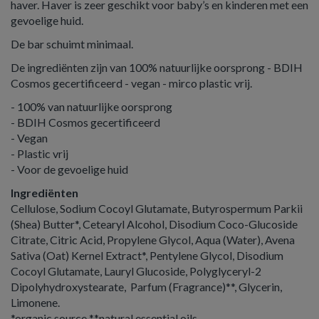
haver. Haver is zeer geschikt voor baby’s en kinderen met een
gevoelige huid.
De bar schuimt minimaal.
De ingrediënten zijn van 100% natuurlijke oorsprong - BDIH
Cosmos gecertificeerd - vegan - mirco plastic vrij.
- 100% van natuurlijke oorsprong
- BDIH Cosmos gecertificeerd
- Vegan
- Plastic vrij
- Voor de gevoelige huid
Ingrediënten
Cellulose, Sodium Cocoyl Glutamate, Butyrospermum Parkii
(Shea) Butter*, Cetearyl Alcohol, Disodium Coco-Glucoside
Citrate, Citric Acid, Propylene Glycol, Aqua (Water), Avena
Sativa (Oat) Kernel Extract*, Pentylene Glycol, Disodium
Cocoyl Glutamate, Lauryl Glucoside, Polyglyceryl-2
Dipolyhydroxystearate, Parfum (Fragrance)**, Glycerin,
Limonene.
*organic source **natural essential oils