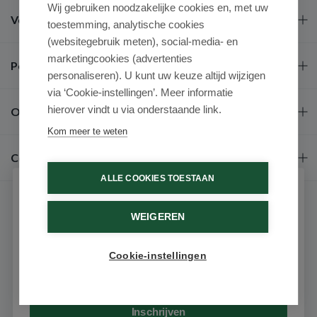
Wij gebruiken noodzakelijke cookies en, met uw
Veel gestelde vragen
toestemming, analytische cookies
(websitegebruik meten), social-media- en
marketingcookies (advertenties
Populaire merken
personaliseren). U kunt uw keuze altijd wijzigen
via ‘Cookie-instellingen’. Meer informatie
hierover vindt u via onderstaande link.
Over ons
Kom meer te weten
Contact
ALLE COOKIES TOESTAAN
Schrijf je in voor onze nieuwsbrief
WEIGEREN
Ontvang als eerste de beste aanbiedingen en persoonlijk
advies
Cookie-instellingen
Email
9.6 / 10
(531 beoordelingen)
© 2026 - Medimart.nl.
Inschrijven