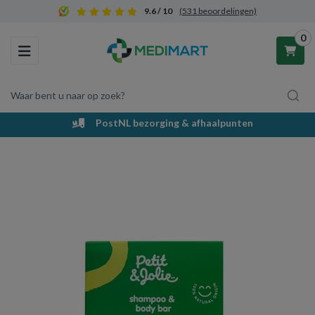
9.6 / 10
(531 beoordelingen)
0
Toggle navigation
Waar bent u naar op zoek?
PostNL bezorging & afhaalpunten
Winkelwagen
Uw winkelwagen is leeg.
Vul hem met producten.