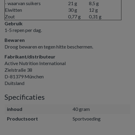
- waarvan suikers
21 g
8,5 g
Eiwitten
30 g
12 g
Zout
0,77 g
0,31 g
Gebruik
1-5 repen per dag.
Bewaren
Droog bewaren en tegen hitte beschermen.
Fabrikant/distributeur
Active Nutrition International
Zielstraße 38
D-81379 München
Duitsland
Specificaties
inhoud
40 gram
Productsoort
Sportvoeding