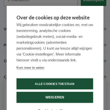
Over de cookies op deze website
Wij gebruiken noodzakelijke cookies en, met uw
Veel gestelde vragen
toestemming, analytische cookies
(websitegebruik meten), social-media- en
marketingcookies (advertenties
Populaire merken
personaliseren). U kunt uw keuze altijd wijzigen
via ‘Cookie-instellingen’. Meer informatie
hierover vindt u via onderstaande link.
Over ons
Kom meer te weten
Contact
ALLE COOKIES TOESTAAN
Schrijf je in voor onze nieuwsbrief
WEIGEREN
Ontvang als eerste de beste aanbiedingen en persoonlijk
advies