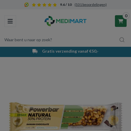
9.6 / 10
(531 beoordelingen)
0
Toggle navigation
Waar bent u naar op zoek?
Gratis verzending vanaf €50,-
Winkelwagen
Uw winkelwagen is leeg.
Vul hem met producten.