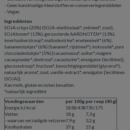
- Geen kunstmatige kleurstoffen en conserveringsmiddelen
- Vegan
Ingrediënten
SOJA crisps (20%) (SOJA-eiwitisolaat*, zetmeel*, zout),
SOJAbonen* (13%), geroosterde AARDNOTEN* (13%),
invert­sui­kerstroop*, maltodextrine*, erwteneiwit* (6%),
bananenstukjes* (6%) (bananen*, rijstmeel*), kokosolie*, pure
chocoladestukjes* (5%) [cacaomassa*, suiker*, magere
cacaopoeder*, dextrose*, cacaoboter*, emulgator (lecithine)],
glucosestroop*, fructose*, bevochtigingsmiddel (glycerol*),
natuurlijk aroma*, zout, vanille-extract*, emulgator [lecithinen
(SOJA)].
Kan melk, gluten en noten bevatten.
*natuurlijk ingrediënt
Voedingswaarden
per 100g
per reep (40 g)
Energie kJ/kcal
1838/438
735/175
Vetten
18 g
7,3 g
- waarvan verzadigde vetzuren
7,9 g
3,2 g
Koolhydraten
37 g
15 g