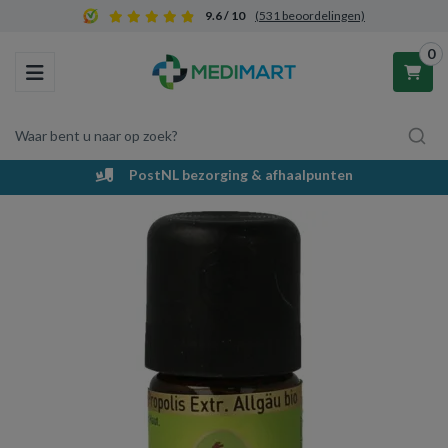
9.6 / 10
(531 beoordelingen)
0
Toggle navigation
Waar bent u naar op zoek?
PostNL bezorging & afhaalpunten
Winkelwagen
Uw winkelwagen is leeg.
Vul hem met producten.