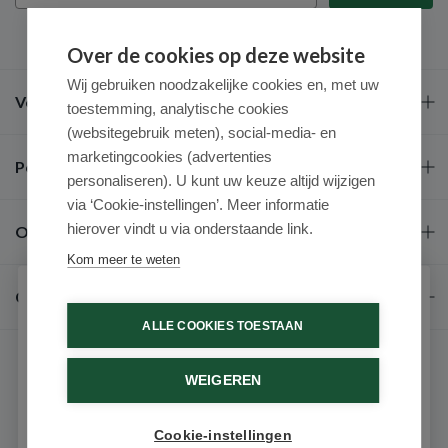
Over de cookies op deze website
Wij gebruiken noodzakelijke cookies en, met uw
Veel gestelde vragen
toestemming, analytische cookies
(websitegebruik meten), social-media- en
marketingcookies (advertenties
Populaire merken
personaliseren). U kunt uw keuze altijd wijzigen
via ‘Cookie-instellingen’. Meer informatie
hierover vindt u via onderstaande link.
Over ons
Kom meer te weten
Contact
Schrijf je in voor onze nieuwsbrief
ALLE COOKIES TOESTAAN
Ontvang als eerste de beste aanbiedingen en persoonlijk
advies
WEIGEREN
Voornaam
Cookie-instellingen
9.6 / 10
(531 beoordelingen)
Email