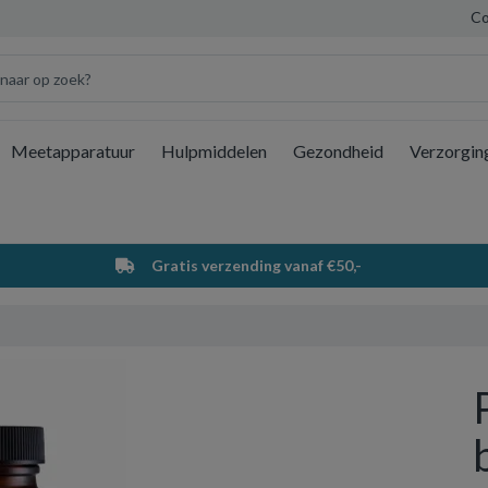
Co
Meetapparatuur
Hulpmiddelen
Gezondheid
Verzorgin
Wi
Gratis verzending vanaf €50,-