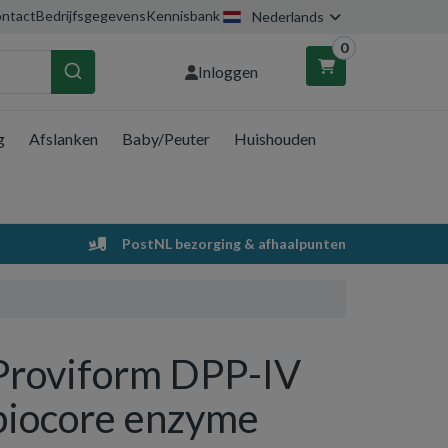
ntact
Bedrijfsgegevens
Kennisbank
Nederlands
0
Inloggen
g
Afslanken
Baby/Peuter
Huishouden
nkelwagen
Uw winkelwagen is leeg.
PostNL bezorging & afhaalpunten
Vul hem met producten.
Proviform DPP-IV
biocore enzyme