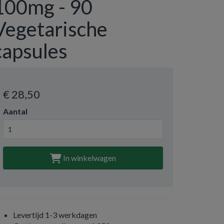
100mg - 90
Vegetarische
capsules
€ 28
,50
Aantal
In winkelwagen
Levertijd 1-3 werkdagen