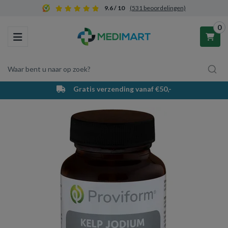
9.6 / 10
(531 beoordelingen)
0
Toggle navigation
Waar bent u naar op zoek?
Gratis verzending vanaf €50,-
Winkelwagen
Uw winkelwagen is leeg.
Vul hem met producten.