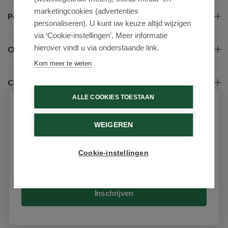
marketingcookies (advertenties
Populaire merken
personaliseren). U kunt uw keuze altijd wijzigen
via ‘Cookie-instellingen’. Meer informatie
hierover vindt u via onderstaande link.
Over ons
Kom meer te weten
Contact
ALLE COOKIES TOESTAAN
Schrijf je in voor onze nieuwsbrief
WEIGEREN
Ontvang als eerste de beste aanbiedingen en persoonlijk
advies
Cookie-instellingen
Email
9.6 / 10
(531 beoordelingen)
© 2026 - Medimart.nl.
Inschrijven