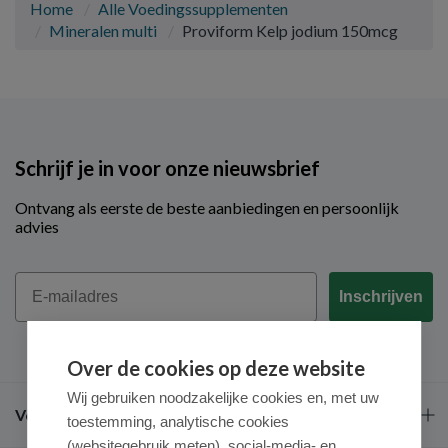
Home
Alle Voedingssupplementen
Mineralen multi
Proviform Kelp jodium 150mcg
Schrijf je in voor onze nieuwsbrief
Ontvang als eerste de beste aanbiedingen en persoonlijk
advies
Email
Inschrijven
Over de cookies op deze website
Wij gebruiken noodzakelijke cookies en, met uw
Veel gestelde vragen
toestemming, analytische cookies
(websitegebruik meten), social-media- en