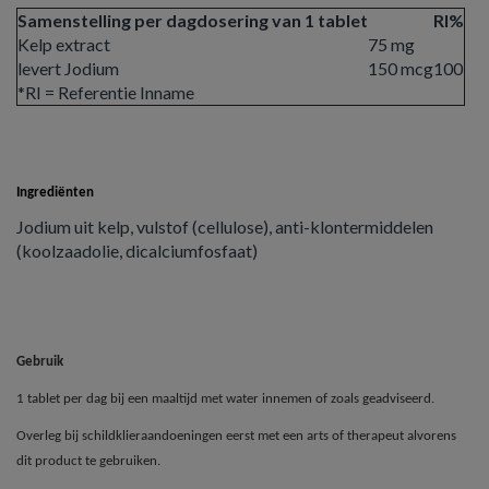
Samenstelling per dagdosering van 1 tablet
RI%
Kelp extract
75 mg
levert Jodium
150 mcg
100
*RI = Referentie Inname
Ingrediënten
Jodium uit kelp, vulstof (cellulose), anti-klontermiddelen
(koolzaadolie, dicalciumfosfaat)
Gebruik
1 tablet per dag bij een maaltijd met water innemen of zoals geadviseerd.
Overleg bij schildklieraandoeningen eerst met een arts of therapeut alvorens
dit product te gebruiken.