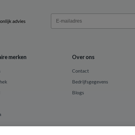
Email
onlijk advies
ire merken
Over ons
s
Contact
hek
Bedrijfsgegevens
d
Blogs
a