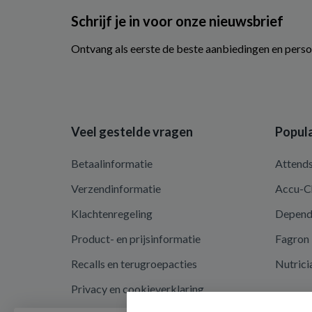
Schrijf je in voor onze nieuwsbrief
Ontvang als eerste de beste aanbiedingen en perso
Veel gestelde vragen
Popula
Betaalinformatie
Attend
Verzendinformatie
Accu-C
Klachtenregeling
Depen
Product- en prijsinformatie
Fagron
Recalls en terugroepacties
Nutrici
Privacy en cookieverklaring