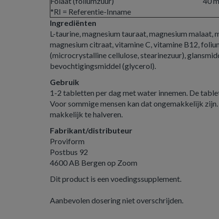
Folaat (foliumzuur)
40 
*RI = Referentie-Inname
Ingrediënten
L-taurine, magnesium tauraat, magnesium malaat, 
magnesium citraat, vitamine C, vitamine B12, foli
(microcrystalline cellulose, stearinezuur), glansm
bevochtigingsmiddel (glycerol).
Gebruik
1-2 tabletten per dag met water innemen. De tablett
Voor sommige mensen kan dat ongemakkelijk zijn. 
makkelijk te halveren.
Fabrikant/distributeur
Proviform
Postbus 92
4600 AB Bergen op Zoom
Dit product is een voedingssupplement.
Aanbevolen dosering niet overschrijden.