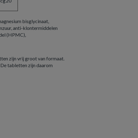
mcg
20
magnesium bisglycinaat,
umzuur, anti-klontermiddelen
iddel (HPMC),
en zijn vrij groot van formaat.
De tabletten zijn daarom