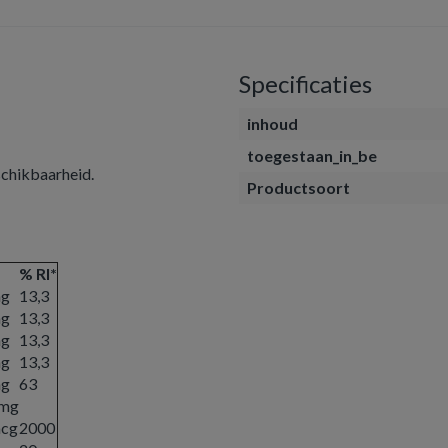
Specificaties
inhoud
toegestaan_in_be
chikbaarheid.
Productsoort
% RI*
mg
13,3
mg
13,3
mg
13,3
mg
13,3
mg
63
 mg
mcg
2000