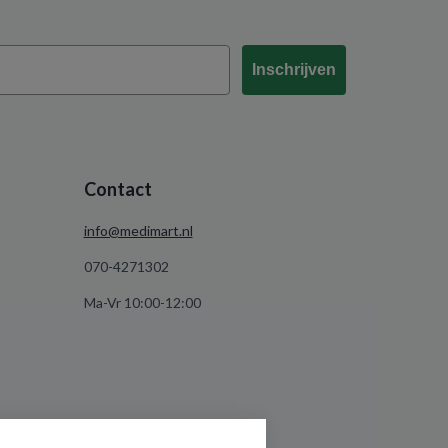
Inschrijven
Contact
info@medimart.nl
070-4271302
Ma-Vr 10:00-12:00