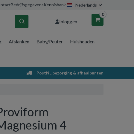
ntact
Bedrijfsgegevens
Kennisbank
Nederlands
0
Inloggen
g
Afslanken
Baby/Peuter
Huishouden
nkelwagen
Uw winkelwagen is leeg.
PostNL bezorging & afhaalpunten
Vul hem met producten.
Proviform
Magnesium 4