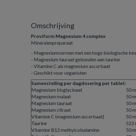
Omschrijving
Proviform Magnesium 4 complex
Mineralenpreparaat
- Magnesiumvormen met een hoge biologische bes
- Magnesium tauraat gebonden aan taurine
- Vitamine C als magnesium ascorbaat
- Geschikt voor veganisten
Samenstelling per dagdosering per tablet:
Magnesium bisglycinaat
50 
Magnesium malaat
50 
Magnesium tauraat
50 
Magnesium citraat
50 
Vitamine C (magnesium ascorbaat)
50 
Taurine
522
Vitamine B12 methylcobalamine
50 