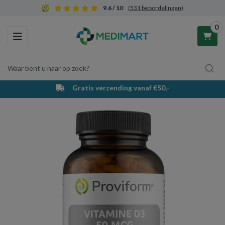
9.6 / 10
(531 beoordelingen)
0
Toggle navigation
Waar bent u naar op zoek?
Gratis verzending vanaf €50,-
Winkelwagen
Uw winkelwagen is leeg.
Vul hem met producten.