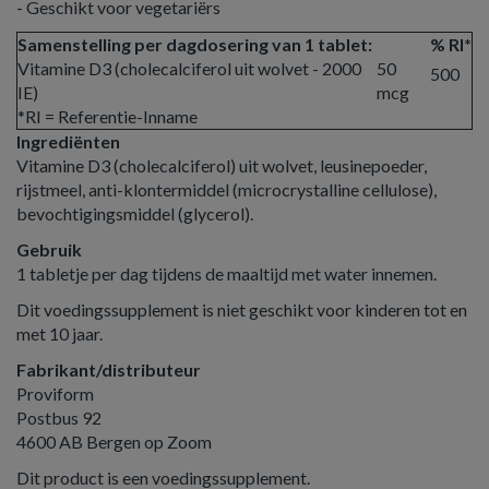
- Geschikt voor vegetariërs
Samenstelling per dagdosering van 1 tablet:
% RI*
Vitamine D3 (cholecalciferol uit wolvet - 2000
50
500
IE)
mcg
*RI = Referentie-Inname
Ingrediënten
Vitamine D3 (cholecalciferol) uit wolvet, leusinepoeder,
rijstmeel, anti-klontermiddel (microcrystalline cellulose),
bevochtigingsmiddel (glycerol).
Gebruik
1 tabletje per dag tijdens de maaltijd met water innemen.
Dit voedingssupplement is niet geschikt voor kinderen tot en
met 10 jaar.
Fabrikant/distributeur
Proviform
Postbus 92
4600 AB Bergen op Zoom
Dit product is een voedingssupplement.