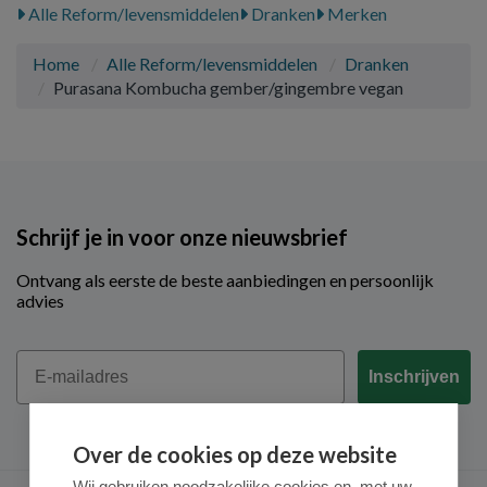
Alle Reform/levensmiddelen
Dranken
Merken
Home
Alle Reform/levensmiddelen
Dranken
Purasana Kombucha gember/gingembre vegan
Schrijf je in voor onze nieuwsbrief
Ontvang als eerste de beste aanbiedingen en persoonlijk
advies
Email
Inschrijven
Over de cookies op deze website
Wij gebruiken noodzakelijke cookies en, met uw