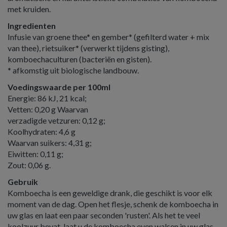
met kruiden.
Ingredienten
Infusie van groene thee* en gember* (gefilterd water + mix
van thee), rietsuiker* (verwerkt tijdens gisting),
komboechaculturen (bacteriën en gisten).
* afkomstig uit biologische landbouw.
Voedingswaarde per 100ml
Energie: 86 kJ, 21 kcal;
Vetten: 0,20 g Waarvan
verzadigde vetzuren: 0,12 g;
Koolhydraten: 4,6 g
Waarvan suikers: 4,31 g;
Eiwitten: 0,11 g;
Zout: 0,06 g.
Gebruik
Komboecha is een geweldige drank, die geschikt is voor elk
moment van de dag. Open het flesje, schenk de komboecha in
uw glas en laat een paar seconden 'rusten'. Als het te veel
koolzuur bevat, laat u de komboecha even walsen in uw glas.