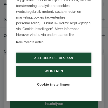
Veel gestelde vragen
toestemming, analytische cookies
(websitegebruik meten), social-media- en
marketingcookies (advertenties
Populaire merken
personaliseren). U kunt uw keuze altijd wijzigen
via ‘Cookie-instellingen’. Meer informatie
hierover vindt u via onderstaande link.
Over ons
Kom meer te weten
Contact
ALLE COOKIES TOESTAAN
Schrijf je in voor onze nieuwsbrief
WEIGEREN
Ontvang als eerste de beste aanbiedingen en persoonlijk
advies
Cookie-instellingen
Email
9.6 / 10
(531 beoordelingen)
© 2026 - Medimart.nl.
Inschrijven