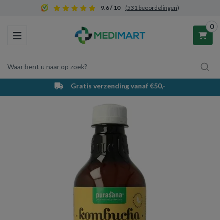
9.6 / 10
(531 beoordelingen)
0
Toggle navigation
Waar bent u naar op zoek?
Gratis verzending vanaf €50,-
Winkelwagen
Uw winkelwagen is leeg.
Vul hem met producten.