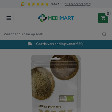
9.6 / 10
(531 beoordelingen)
0
Toggle navigation
Waar bent u naar op zoek?
Gratis verzending vanaf €50,-
Winkelwagen
Uw winkelwagen is leeg.
Vul hem met producten.