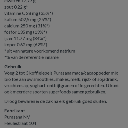
eiwitten 13,77 g
zout 0.22 g¹
vitamine C 28 mg (35%*)
kalium 502,5 mg (25%*)
calcium 250 mg (31%*)
fosfor 135 mg (19%*)
ijzer 11.77 mg (84%*)
koper 0.62 mg (62%*)
¹ uit van nature voorkomend natrium
*% van de referentie inname
Gebruik
Voeg 2 tot 3 koffielepels Purasana maca/cacaopoeder mix
bio toe aan uw smoothies, shakes, melk, rijst- of sojadrank,
vruchtensap, yoghurt, ontbijtgranen of in gerechten. U kunt
ook meerdere soorten superfoods samen gebruiken.
Droog bewaren & de zak na elk gebruik goed sluiten.
Fabrikant
Purasana NV
Heulestraat 104