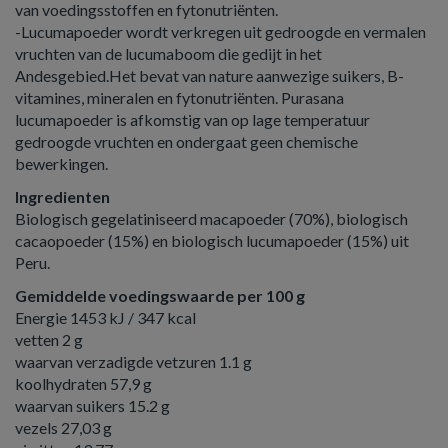
van voedingsstoffen en fytonutriënten.
-Lucumapoeder wordt verkregen uit gedroogde en vermalen
vruchten van de lucumaboom die gedijt in het
Andesgebied.Het bevat van nature aanwezige suikers, B-
vitamines, mineralen en fytonutriënten. Purasana
lucumapoeder is afkomstig van op lage temperatuur
gedroogde vruchten en ondergaat geen chemische
bewerkingen.
Ingredienten
Biologisch gegelatiniseerd macapoeder (70%), biologisch
cacaopoeder (15%) en biologisch lucumapoeder (15%) uit
Peru.
Gemiddelde voedingswaarde per 100 g
Energie 1453 kJ / 347 kcal
vetten 2 g
waarvan verzadigde vetzuren 1.1 g
koolhydraten 57,9 g
waarvan suikers 15.2 g
vezels 27,03 g