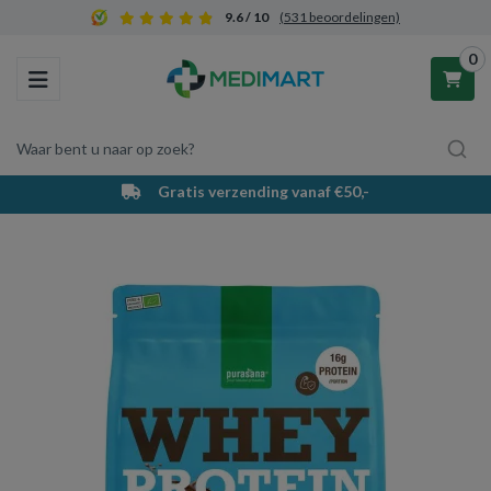
9.6 / 10
(531 beoordelingen)
0
Toggle navigation
Waar bent u naar op zoek?
Gratis verzending vanaf €50,-
Winkelwagen
Uw winkelwagen is leeg.
Vul hem met producten.