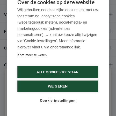
Over de cookies op deze website
Wij gebruiken noodzakelijke cookies en, met uw
Veel gestelde vragen
toestemming, analytische cookies
(websitegebruik meten), social-media- en
marketingcookies (advertenties
Populaire merken
personaliseren). U kunt uw keuze altijd wijzigen
via ‘Cookie-instellingen’. Meer informatie
hierover vindt u via onderstaande link.
Over ons
Kom meer te weten
Contact
ALLE COOKIES TOESTAAN
Schrijf je in voor onze nieuwsbrief
WEIGEREN
Ontvang als eerste de beste aanbiedingen en persoonlijk
advies
Cookie-instellingen
Email
9.6 / 10
(531 beoordelingen)
© 2026 - Medimart.nl.