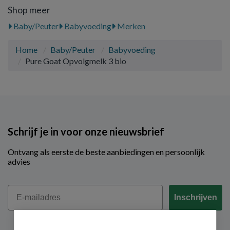
Shop meer
Baby/Peuter
Babyvoeding
Merken
Home
Baby/Peuter
Babyvoeding
Pure Goat Opvolgmelk 3 bio
Schrijf je in voor onze nieuwsbrief
Ontvang als eerste de beste aanbiedingen en persoonlijk
advies
Email
Inschrijven