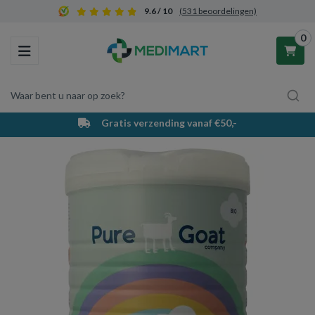
9.6 / 10
(531 beoordelingen)
0
Toggle navigation
Waar bent u naar op zoek?
Gratis verzending vanaf €50,-
Winkelwagen
Uw winkelwagen is leeg.
Vul hem met producten.