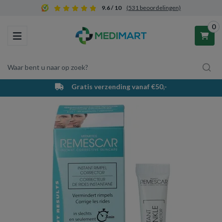
9.6 / 10
(531 beoordelingen)
0
Toggle navigation
Waar bent u naar op zoek?
Gratis verzending vanaf €50,-
Winkelwagen
Uw winkelwagen is leeg.
Vul hem met producten.