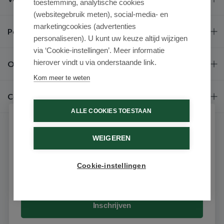
toestemming, analytische cookies
(websitegebruik meten), social-media- en
marketingcookies (advertenties
Populaire merken
personaliseren). U kunt uw keuze altijd wijzigen
via ‘Cookie-instellingen’. Meer informatie
hierover vindt u via onderstaande link.
Over ons
Kom meer te weten
Contact
ALLE COOKIES TOESTAAN
Schrijf je in voor onze nieuwsbrief
WEIGEREN
Ontvang als eerste de beste aanbiedingen en persoonlijk
advies
Cookie-instellingen
Email
9.6 / 10
(531 beoordelingen)
© 2026 - Medimart.nl.
Inschrijven