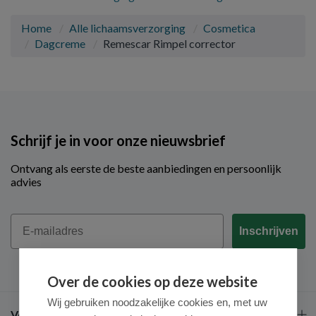
Home
Alle lichaamsverzorging
Cosmetica
Dagcreme
Remescar Rimpel corrector
Schrijf je in voor onze nieuwsbrief
Ontvang als eerste de beste aanbiedingen en persoonlijk
advies
Email
Inschrijven
Over de cookies op deze website
Wij gebruiken noodzakelijke cookies en, met uw
Veel gestelde vragen