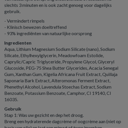
slechts 3 minuten en is ook zacht genoeg voor dagelijks
gebruik.
- Vermindert rimpels
- Klinisch bewezen doeltreffend
- 93% ingrediënten van natuurlijke oorsprong
Ingredienten
Aqua, Lithium Magnesium Sodium Silicate (nano), Sodium
Silicate, Ethylhexylglycerin, Meadowfoam Estolide,
Caprylic/Capric Triglyceride, Propylene Glycol, Glyceryl
Glucoside, PEG-75 Shea Butter Glycerides, Acacia Senegal
Gum, Xanthan Gum, Kigelia Africana Fruit Extract, Quillaja
Saponaria Bark Extract, Alteromonas Ferment Extract,
Phenethyl Alcohol, Lavendula Stoechas Extract, Sodium
Benzoate, Potassium Benzoate, Camphor, CI 19140, CI
16035.
Gebruik
Stap 1: Was uw gezicht en dep het droog.
Breng een hydraterende dagcrème of oogcrème aan (niet op
basis van olie) en laat een minuut of twee inwerken.