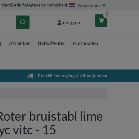
ntact
Bedrijfsgegevens
Kennisbank
Nederlands
0
Inloggen
g
Afslanken
Baby/Peuter
Huishouden
nkelwagen
Uw winkelwagen is leeg.
PostNL bezorging & afhaalpunten
Vul hem met producten.
Roter bruistabl lime
lyc vitc - 15