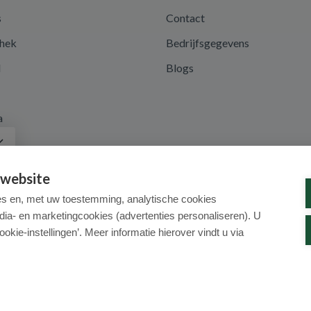
s
Contact
hek
Bedrijfsgegevens
d
Blogs
a
 website
es en, met uw toestemming, analytische cookies
dia- en marketingcookies (advertenties personaliseren). U
ookie-instellingen’. Meer informatie hierover vindt u via