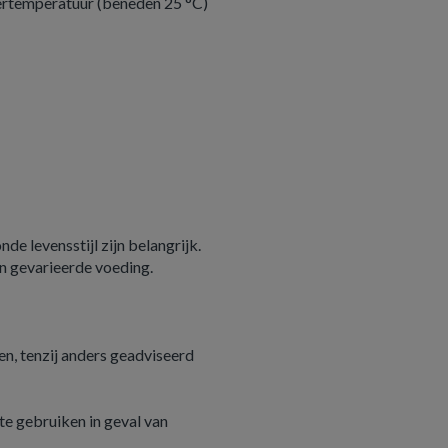
ertemperatuur (beneden 25 °C)
e levensstijl zijn belangrijk.
n gevarieerde voeding.
n, tenzij anders geadviseerd
e gebruiken in geval van