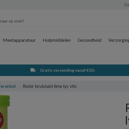
Co
Meetapparatuur
Hulpmiddelen
Gezondheid
Verzorgin
Wi
Gratis verzending vanaf €50,-
ne enkel
Roter bruistabl lime lyc vitc