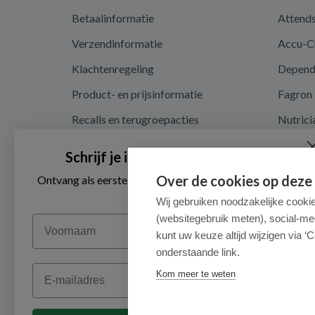
Betaalinformatie
Attend
Verzendinformatie
Accu-C
Klachtenregeling
Depen
Product- en prijsinformatie
Fagron
Recalls en terugroepacties
Nutrici
Privacy en cookieverklaring
Schrijf je in voor onze nieuwsbrief
Cookie instellingen
Over de cookies op deze
Ontvang als eerste de beste aanbiedingen en persoonlijk
advies
Algemene voorwaarden
Wij gebruiken noodzakelijke cooki
(websitegebruik meten), social-me
Voornaam
Herroepingsrecht en retouren
kunt uw keuze altijd wijzigen via ‘C
onderstaande link.
Email
Kom meer te weten