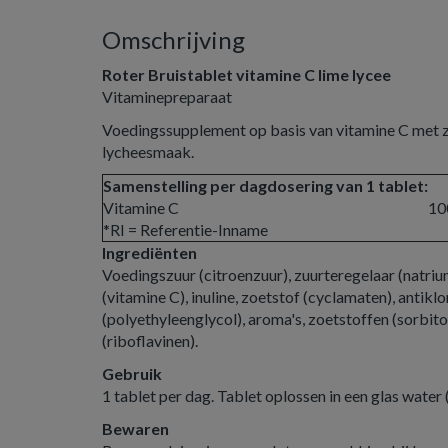
Omschrijving
Roter Bruistablet vitamine C lime lycee
Vitaminepreparaat
Voedingssupplement op basis van vitamine C met 
lycheesmaak.
Samenstelling per dagdosering van 1 tablet:
Vitamine C
10
*RI = Referentie-Inname
Ingrediënten
Voedingszuur (citroenzuur), zuurteregelaar (natri
(vitamine C), inuline, zoetstof (cyclamaten), antikl
(polyethyleenglycol), aroma's, zoetstoffen (sorbitol
(riboflavinen).
Gebruik
1 tablet per dag. Tablet oplossen in een glas water
Bewaren