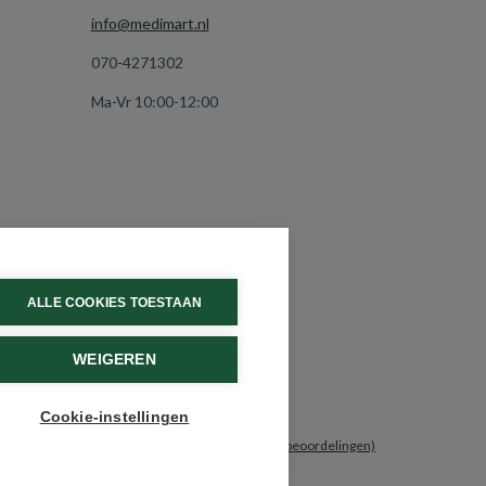
info@medimart.nl
070-4271302
Ma-Vr 10:00-12:00
ALLE COOKIES TOESTAAN
WEIGEREN
Cookie-instellingen
9.6 / 10
(531 beoordelingen)