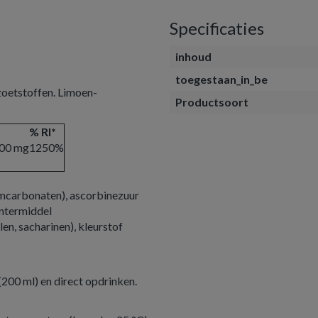
Specificaties
inhoud
toegestaan_in_be
zoetstoffen. Limoen-
Productsoort
% RI*
00 mg
1250%
umcarbonaten), ascorbinezuur
ontermiddel
en, sacharinen), kleurstof
 (200 ml) en direct opdrinken.