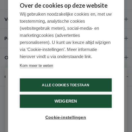
Over de cookies op deze website
Wij gebruiken noodzakelijke cookies en, met uw
Veel gestelde vragen
toestemming, analytische cookies
(websitegebruik meten), social-media- en
marketingcookies (advertenties
Populaire merken
personaliseren). U kunt uw keuze altijd wijzigen
via ‘Cookie-instellingen’. Meer informatie
hierover vindt u via onderstaande link.
Over ons
Kom meer te weten
Contact
Schrijf je in voor onze nieuwsbrief
ALLE COOKIES TOESTAAN
Ontvang als eerste de beste aanbiedingen en persoonlijk
advies
WEIGEREN
Voornaam
Cookie-instellingen
9.6 / 10
(531 beoordelingen)
Email