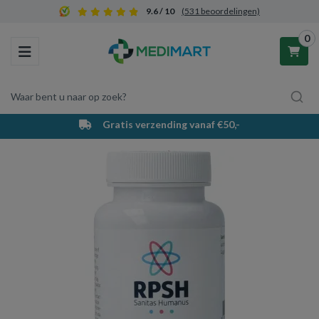
9.6 / 10
(531 beoordelingen)
0
Toggle navigation
Waar bent u naar op zoek?
PostNL bezorging & afhaalpunten
Winkelwagen
Uw winkelwagen is leeg.
Vul hem met producten.