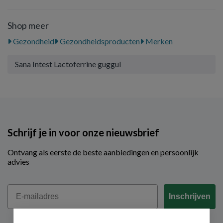
Shop meer
Gezondheid
Gezondheidsproducten
Merken
Sana Intest Lactoferrine guggul
Schrijf je in voor onze nieuwsbrief
Ontvang als eerste de beste aanbiedingen en persoonlijk
advies
Email
Inschrijven